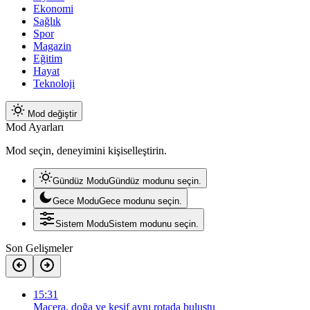
Ekonomi
Sağlık
Spor
Magazin
Eğitim
Hayat
Teknoloji
Mod değiştir
Mod Ayarları
Mod seçin, deneyimini kişiselleştirin.
Gündüz Modu
Gündüz modunu seçin.
Gece Modu
Gece modunu seçin.
Sistem Modu
Sistem modunu seçin.
Son Gelişmeler
15:31
Macera, doğa ve keşif aynı rotada buluştu