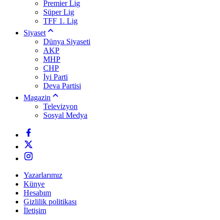
Premier Lig
Süper Lig
TFF 1. Lig
Siyaset
Dünya Siyaseti
AKP
MHP
CHP
İyi Parti
Deva Partisi
Magazin
Televizyon
Sosyal Medya
Yazarlarımız
Künye
Hesabım
Gizlilik politikası
İletişim