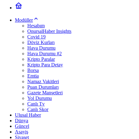
Modüller
Hesabım
OnursalHaber Insights
Covid 19
Döviz Kurları
Hava Durumu
Hava Durumu #2
Kripto Paralar
Kripto Para Detay
Borsa
Emtia
Namaz Vakitleri
Puan Durumları
Gazete Manşetleri
Yol Durumu
Canlı Tv
Canlı Skor
Ulusal Haber
Dünya
Güncel
Asayiş
Siyaset