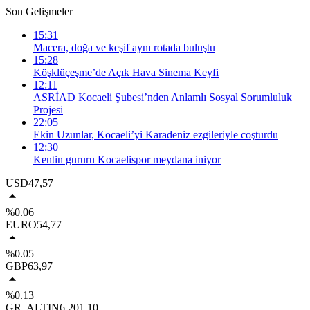
Son Gelişmeler
15:31
Macera, doğa ve keşif aynı rotada buluştu
15:28
Köşklüçeşme’de Açık Hava Sinema Keyfi
12:11
ASRİAD Kocaeli Şubesi’nden Anlamlı Sosyal Sorumluluk
Projesi
22:05
Ekin Uzunlar, Kocaeli’yi Karadeniz ezgileriyle coşturdu
12:30
Kentin gururu Kocaelispor meydana iniyor
USD
47,57
%0.06
EURO
54,77
%0.05
GBP
63,97
%0.13
GR. ALTIN
6.201,10