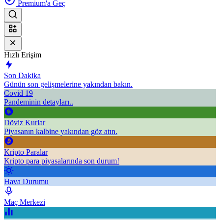
Premium'a Geç
Hızlı Erişim
Son Dakika
Günün son gelişmelerine yakından bakın.
Covid 19
Pandeminin detayları..
Döviz Kurlar
Piyasanın kalbine yakından göz atın.
Kripto Paralar
Kripto para piyasalarında son durum!
Hava Durumu
Maç Merkezi