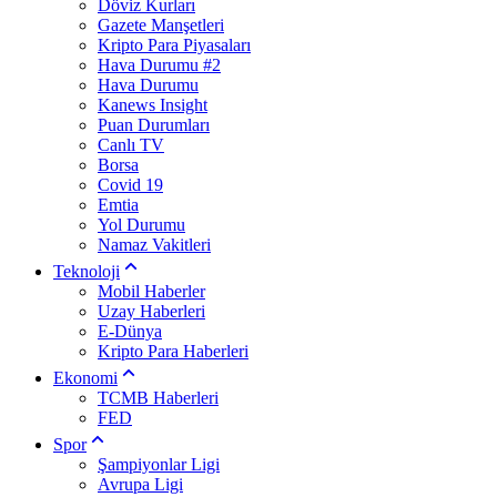
Döviz Kurları
Gazete Manşetleri
Kripto Para Piyasaları
Hava Durumu #2
Hava Durumu
Kanews Insight
Puan Durumları
Canlı TV
Borsa
Covid 19
Emtia
Yol Durumu
Namaz Vakitleri
Teknoloji
Mobil Haberler
Uzay Haberleri
E-Dünya
Kripto Para Haberleri
Ekonomi
TCMB Haberleri
FED
Spor
Şampiyonlar Ligi
Avrupa Ligi