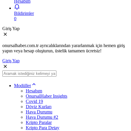
Hesabım
Bildirimler
0
Giriş Yap
onursalhaber.com.tr ayrıcalıklarından yararlanmak için hemen giriş
yapın veya hesap oluşturun, üstelik tamamen ücretsiz!
Giriş Yap
Modüller
Hesabım
OnursalHaber Insights
Covid 19
Döviz Kurları
Hava Durumu
Hava Durumu #2
Kripto Paralar
Kripto Para Detay