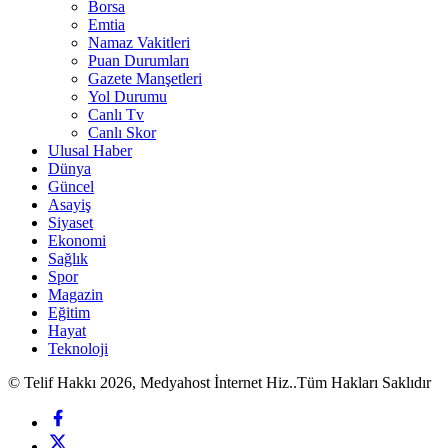
Borsa
Emtia
Namaz Vakitleri
Puan Durumları
Gazete Manşetleri
Yol Durumu
Canlı Tv
Canlı Skor
Ulusal Haber
Dünya
Güncel
Asayiş
Siyaset
Ekonomi
Sağlık
Spor
Magazin
Eğitim
Hayat
Teknoloji
© Telif Hakkı 2026, Medyahost İnternet Hiz..Tüm Hakları Saklıdır