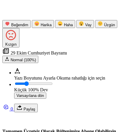
Beğendim
Harika
Haha
Vay
Üzgün
Kızgın
29 Ekim Cumhuriyet Bayramı
Normal (100%)
Yazı Boyutunu Ayarla
Okuma rahatlığı için seçin
Küçük
100%
Dev
Varsayılana dön
0
Paylaş
Tamamen Ücretsiz Olarak Bültenimize Abone Olabilirsin