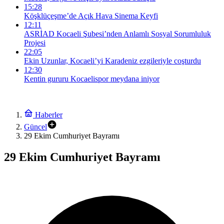
15:28
Köşklüçeşme’de Açık Hava Sinema Keyfi
12:11
ASRİAD Kocaeli Şubesi’nden Anlamlı Sosyal Sorumluluk
Projesi
22:05
Ekin Uzunlar, Kocaeli’yi Karadeniz ezgileriyle coşturdu
12:30
Kentin gururu Kocaelispor meydana iniyor
Haberler
Güncel
29 Ekim Cumhuriyet Bayramı
29 Ekim Cumhuriyet Bayramı