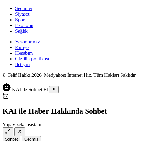
Seçimler
Siyaset
Spor
Ekonomi
Sağlık
Yazarlarımız
Künye
Hesabım
Gizlilik politikası
İletişim
© Telif Hakkı 2026, Medyahost İnternet Hiz..Tüm Hakları Saklıdır
casino
canlı
ev
KAI ile Sohbet Et
siteleri
casino
yapımı
casino
siteleri
salça
siteleri
en
çeşitleri
2023
iyi
KAI ile Haber Hakkında Sohbet
lordcasino
casino
casinositeleri.site
siteleri
Yapay zeka asistanı
vdcasino
vdcasino
giriş
Sohbet
Geçmiş