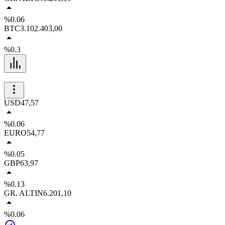
%0.06
BTC
3.102.403,00
%0.3
USD
47,57
%0.06
EURO
54,77
%0.05
GBP
63,97
%0.13
GR. ALTIN
6.201,10
%0.06