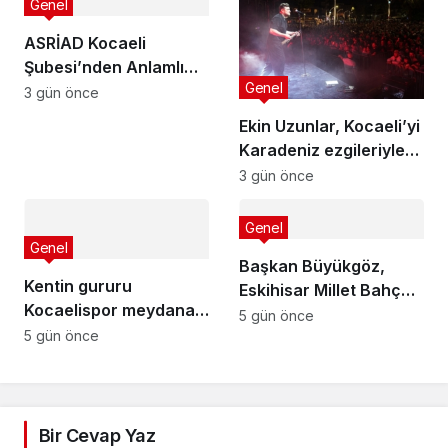
Genel
ASRİAD Kocaeli
Şubesi’nden Anlamlı
Genel
Sosyal Sorumluluk
3 gün önce
Projesi
Ekin Uzunlar, Kocaeli’yi
Karadeniz ezgileriyle
coşturdu
3 gün önce
Genel
Genel
Başkan Büyükgöz,
Kentin gururu
Eskihisar Millet Bahçesi
Kocaelispor meydana
ve Botanik Parkı’nda
5 gün önce
iniyor
5 gün önce
Vatandaşlarla Bir
Araya Geldi
Bir Cevap Yaz