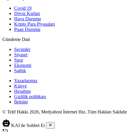
Covid 19
Döviz Kurları
Hava Durumu
Kripto Para Piyasaları
Puan Durumu
Gündeme Dair
Seçimler
Siyaset
Spor
Ekonomi
Sağlık
Yazarlarımız
Künye
Hesabım
Gizlilik politikası
İletişim
© Telif Hakkı 2026, Medyahost İnternet Hiz..Tüm Hakları Saklıdır
casino
canlı
ev
KAI ile Sohbet Et
siteleri
casino
yapımı