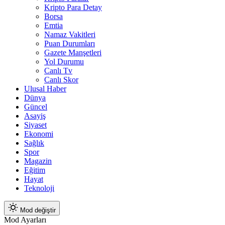
Kripto Para Detay
Borsa
Emtia
Namaz Vakitleri
Puan Durumları
Gazete Manşetleri
Yol Durumu
Canlı Tv
Canlı Skor
Ulusal Haber
Dünya
Güncel
Asayiş
Siyaset
Ekonomi
Sağlık
Spor
Magazin
Eğitim
Hayat
Teknoloji
Mod değiştir
Mod Ayarları