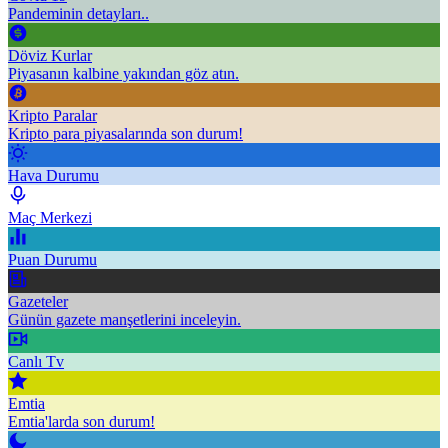
Pandeminin detayları..
Döviz Kurlar
Piyasanın kalbine yakından göz atın.
Kripto Paralar
Kripto para piyasalarında son durum!
Hava Durumu
Maç Merkezi
Puan Durumu
Gazeteler
Günün gazete manşetlerini inceleyin.
Canlı Tv
Emtia
Emtia'larda son durum!