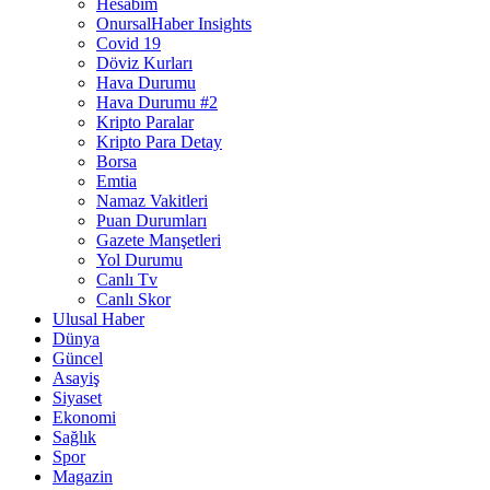
Hesabım
OnursalHaber Insights
Covid 19
Döviz Kurları
Hava Durumu
Hava Durumu #2
Kripto Paralar
Kripto Para Detay
Borsa
Emtia
Namaz Vakitleri
Puan Durumları
Gazete Manşetleri
Yol Durumu
Canlı Tv
Canlı Skor
Ulusal Haber
Dünya
Güncel
Asayiş
Siyaset
Ekonomi
Sağlık
Spor
Magazin