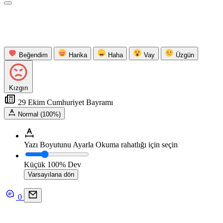
Beğendim
Harika
Haha
Vay
Üzgün
Kızgın
29 Ekim Cumhuriyet Bayramı
Normal (100%)
Yazı Boyutunu Ayarla
Okuma rahatlığı için seçin
Küçük
100%
Dev
Varsayılana dön
0