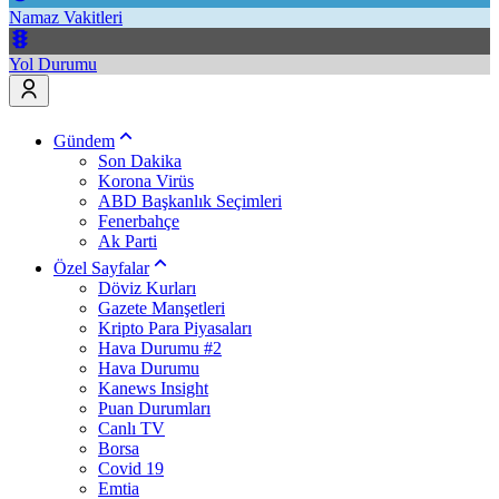
Namaz Vakitleri
Yol Durumu
Gündem
Son Dakika
Korona Virüs
ABD Başkanlık Seçimleri
Fenerbahçe
Ak Parti
Özel Sayfalar
Döviz Kurları
Gazete Manşetleri
Kripto Para Piyasaları
Hava Durumu #2
Hava Durumu
Kanews Insight
Puan Durumları
Canlı TV
Borsa
Covid 19
Emtia