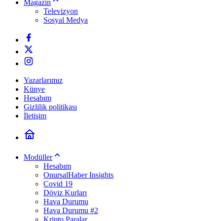
Magazin
Televizyon
Sosyal Medya
Yazarlarımız
Künye
Hesabım
Gizlilik politikası
İletişim
Modüller
Hesabım
OnursalHaber Insights
Covid 19
Döviz Kurları
Hava Durumu
Hava Durumu #2
Kripto Paralar