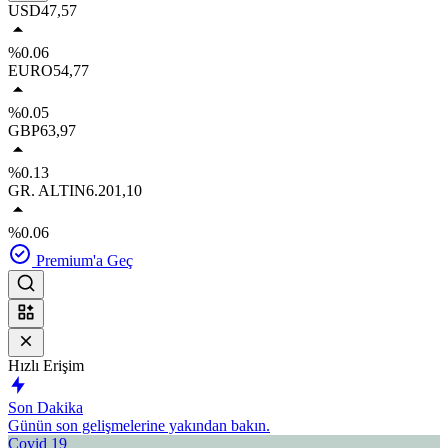
USD
47,57
%0.06
EURO
54,77
%0.05
GBP
63,97
%0.13
GR. ALTIN
6.201,10
%0.06
Premium'a Geç
Hızlı Erişim
Son Dakika
Günün son gelişmelerine yakından bakın.
Covid 19