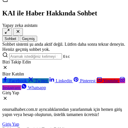
casino
siteleri
salça
siteleri
en
çeşitleri
2023
iyi
KAI ile Haber Hakkında Sohbet
lordcasino
casino
casinositeleri.site
siteleri
Yapay zeka asistanı
vdcasino
vdcasino
giriş
Sohbet
Geçmiş
vdcasino
Sohbet sistemi şu anda aktif değil. Lütfen daha sonra tekrar deneyin.
resmi
Henüz geçmiş sohbet yok.
Esc
Bizi Takip Edin
Bize Katılın
Facebook
Twitter
Linkedin
Pinterest
Youtube
Instagram
Whatsapp
Giriş Yap
onursalhaber.com.tr ayrıcalıklarından yararlanmak için hemen giriş
yapın veya hesap oluşturun, üstelik tamamen ücretsiz!
Giriş Yap