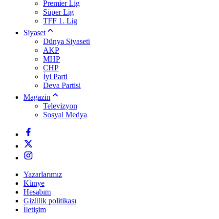
Premier Lig
Süper Lig
TFF 1. Lig
Siyaset
Dünya Siyaseti
AKP
MHP
CHP
İyi Parti
Deva Partisi
Magazin
Televizyon
Sosyal Medya
Yazarlarımız
Künye
Hesabım
Gizlilik politikası
İletişim