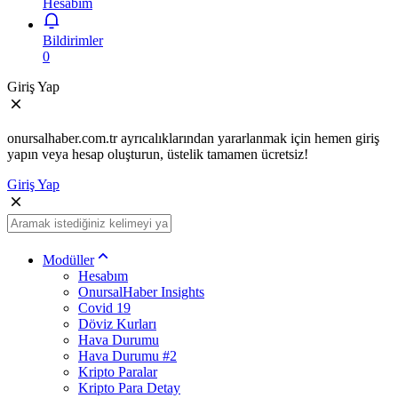
Hesabım
Bildirimler
0
Giriş Yap
onursalhaber.com.tr ayrıcalıklarından yararlanmak için hemen giriş
yapın veya hesap oluşturun, üstelik tamamen ücretsiz!
Giriş Yap
Modüller
Hesabım
OnursalHaber Insights
Covid 19
Döviz Kurları
Hava Durumu
Hava Durumu #2
Kripto Paralar
Kripto Para Detay