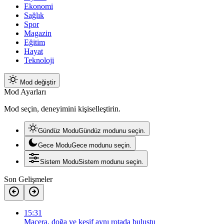
Ekonomi
Sağlık
Spor
Magazin
Eğitim
Hayat
Teknoloji
Mod değiştir
Mod Ayarları
Mod seçin, deneyimini kişiselleştirin.
Gündüz Modu
Gündüz modunu seçin.
Gece Modu
Gece modunu seçin.
Sistem Modu
Sistem modunu seçin.
Son Gelişmeler
15:31
Macera, doğa ve keşif aynı rotada buluştu