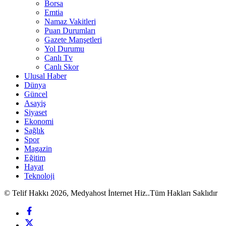
Borsa
Emtia
Namaz Vakitleri
Puan Durumları
Gazete Manşetleri
Yol Durumu
Canlı Tv
Canlı Skor
Ulusal Haber
Dünya
Güncel
Asayiş
Siyaset
Ekonomi
Sağlık
Spor
Magazin
Eğitim
Hayat
Teknoloji
© Telif Hakkı 2026, Medyahost İnternet Hiz..Tüm Hakları Saklıdır