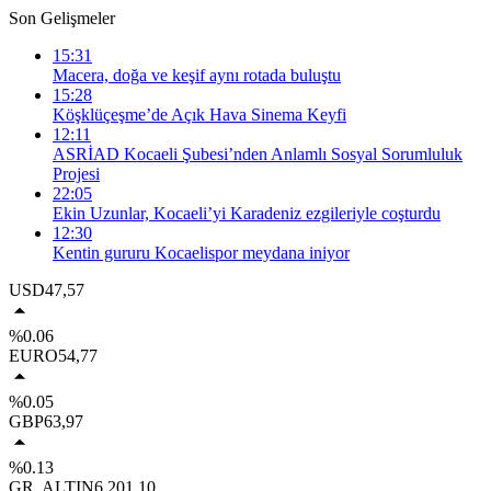
Son Gelişmeler
15:31
Macera, doğa ve keşif aynı rotada buluştu
15:28
Köşklüçeşme’de Açık Hava Sinema Keyfi
12:11
ASRİAD Kocaeli Şubesi’nden Anlamlı Sosyal Sorumluluk
Projesi
22:05
Ekin Uzunlar, Kocaeli’yi Karadeniz ezgileriyle coşturdu
12:30
Kentin gururu Kocaelispor meydana iniyor
USD
47,57
%0.06
EURO
54,77
%0.05
GBP
63,97
%0.13
GR. ALTIN
6.201,10