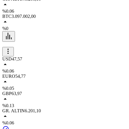
%0.06
BTC
3.097.002,00
%0
USD
47,57
%0.06
EURO
54,77
%0.05
GBP
63,97
%0.13
GR. ALTIN
6.201,10
%0.06