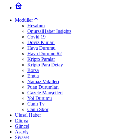
Modüller
Hesabım
OnursalHaber Insights
Covid 19
Döviz Kurları
Hava Durumu
Hava Durumu #2
Kripto Paralar
Kripto Para Detay
Borsa
Emtia
Namaz Vakitleri
Puan Durumları
Gazete Manşetleri
Yol Durumu
Canlı Tv
Canlı Skor
Ulusal Haber
Dünya
Güncel
Asayiş
Siyaset