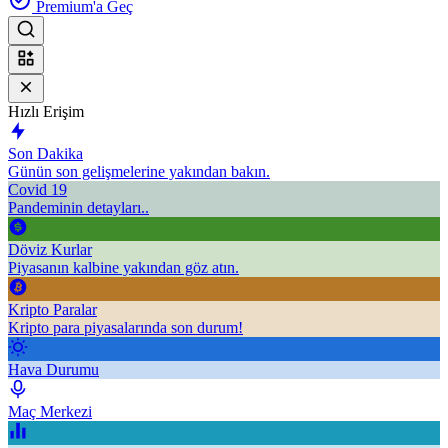
Premium'a Geç
Hızlı Erişim
Son Dakika
Günün son gelişmelerine yakından bakın.
Covid 19
Pandeminin detayları..
Döviz Kurlar
Piyasanın kalbine yakından göz atın.
Kripto Paralar
Kripto para piyasalarında son durum!
Hava Durumu
Maç Merkezi