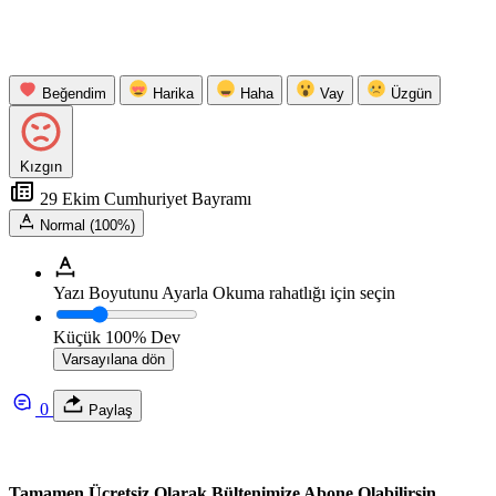
Beğendim
Harika
Haha
Vay
Üzgün
Kızgın
29 Ekim Cumhuriyet Bayramı
Normal (100%)
Yazı Boyutunu Ayarla
Okuma rahatlığı için seçin
Küçük
100%
Dev
Varsayılana dön
0
Paylaş
Tamamen Ücretsiz Olarak Bültenimize Abone Olabilirsin