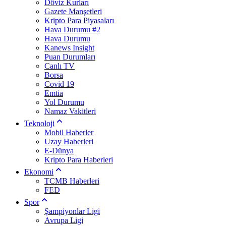
Döviz Kurları
Gazete Manşetleri
Kripto Para Piyasaları
Hava Durumu #2
Hava Durumu
Kanews Insight
Puan Durumları
Canlı TV
Borsa
Covid 19
Emtia
Yol Durumu
Namaz Vakitleri
Teknoloji
Mobil Haberler
Uzay Haberleri
E-Dünya
Kripto Para Haberleri
Ekonomi
TCMB Haberleri
FED
Spor
Şampiyonlar Ligi
Avrupa Ligi