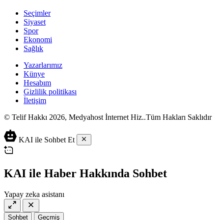
Seçimler
Siyaset
Spor
Ekonomi
Sağlık
Yazarlarımız
Künye
Hesabım
Gizlilik politikası
İletişim
© Telif Hakkı 2026, Medyahost İnternet Hiz..Tüm Hakları Saklıdır
casino
canlı
ev
KAI ile Sohbet Et
siteleri
casino
yapımı
casino
siteleri
salça
siteleri
en
çeşitleri
2023
iyi
KAI ile Haber Hakkında Sohbet
lordcasino
casino
casinositeleri.site
siteleri
Yapay zeka asistanı
vdcasino
vdcasino
giriş
Sohbet
Geçmiş