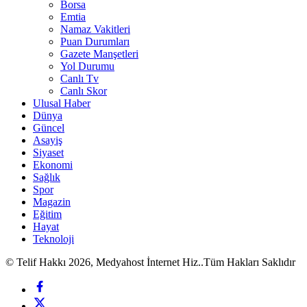
Borsa
Emtia
Namaz Vakitleri
Puan Durumları
Gazete Manşetleri
Yol Durumu
Canlı Tv
Canlı Skor
Ulusal Haber
Dünya
Güncel
Asayiş
Siyaset
Ekonomi
Sağlık
Spor
Magazin
Eğitim
Hayat
Teknoloji
© Telif Hakkı 2026, Medyahost İnternet Hiz..Tüm Hakları Saklıdır