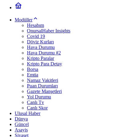
Modüller
Hesabım
OnursalHaber Insights
Covid 19
Döviz Kurları
Hava Durumu
Hava Durumu #2
Kripto Paralar
Kripto Para Detay
Borsa
Emtia
Namaz Vakitleri
Puan Durumları
Gazete Manşetleri
Yol Durumu
Canlı Tv
Canlı Skor
Ulusal Haber
Dünya
Güncel
Asayiş
Siyaset