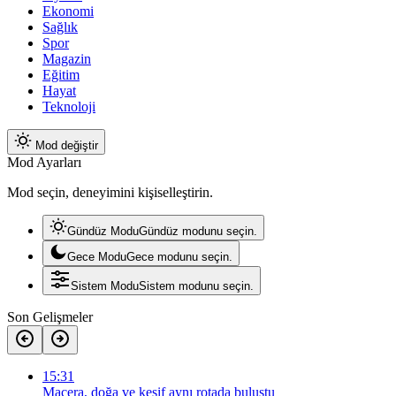
Ekonomi
Sağlık
Spor
Magazin
Eğitim
Hayat
Teknoloji
Mod değiştir
Mod Ayarları
Mod seçin, deneyimini kişiselleştirin.
Gündüz Modu
Gündüz modunu seçin.
Gece Modu
Gece modunu seçin.
Sistem Modu
Sistem modunu seçin.
Son Gelişmeler
15:31
Macera, doğa ve keşif aynı rotada buluştu