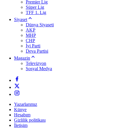
Premier Lig
Süper Lig
TFF 1. Lig
Siyaset
Dünya Siyaseti
AKP
MHP
CHP
İyi Parti
Deva Partisi
Magazin
Televizyon
Sosyal Medya
Yazarlarımız
Künye
Hesabım
Gizlilik politikası
İletişim