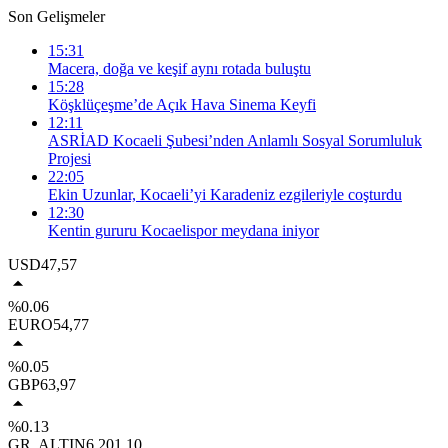
Son Gelişmeler
15:31
Macera, doğa ve keşif aynı rotada buluştu
15:28
Köşklüçeşme’de Açık Hava Sinema Keyfi
12:11
ASRİAD Kocaeli Şubesi’nden Anlamlı Sosyal Sorumluluk
Projesi
22:05
Ekin Uzunlar, Kocaeli’yi Karadeniz ezgileriyle coşturdu
12:30
Kentin gururu Kocaelispor meydana iniyor
USD
47,57
%0.06
EURO
54,77
%0.05
GBP
63,97
%0.13
GR. ALTIN
6.201,10