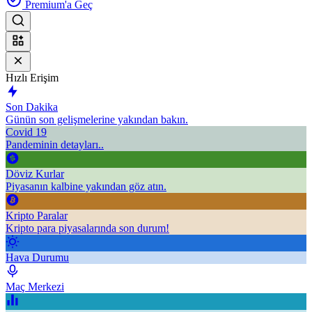
Premium'a Geç
Hızlı Erişim
Son Dakika
Günün son gelişmelerine yakından bakın.
Covid 19
Pandeminin detayları..
Döviz Kurlar
Piyasanın kalbine yakından göz atın.
Kripto Paralar
Kripto para piyasalarında son durum!
Hava Durumu
Maç Merkezi