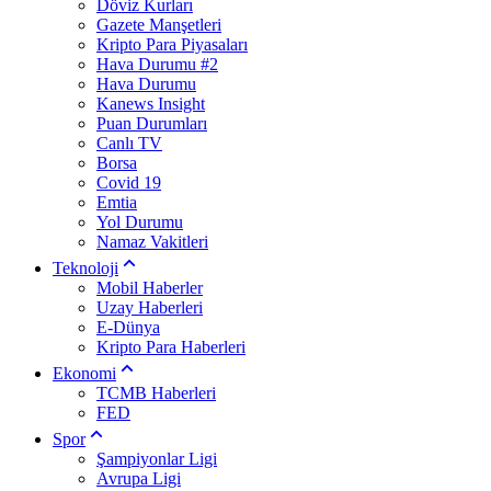
Döviz Kurları
Gazete Manşetleri
Kripto Para Piyasaları
Hava Durumu #2
Hava Durumu
Kanews Insight
Puan Durumları
Canlı TV
Borsa
Covid 19
Emtia
Yol Durumu
Namaz Vakitleri
Teknoloji
Mobil Haberler
Uzay Haberleri
E-Dünya
Kripto Para Haberleri
Ekonomi
TCMB Haberleri
FED
Spor
Şampiyonlar Ligi
Avrupa Ligi