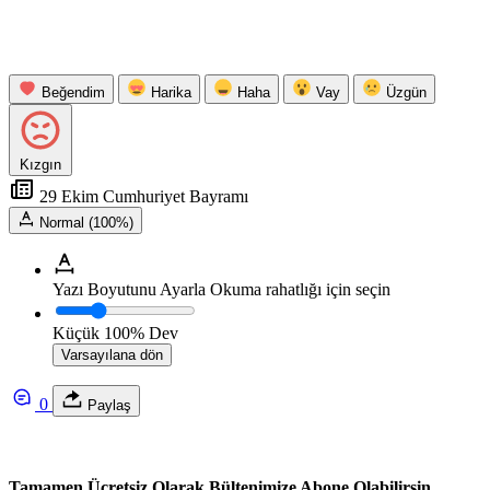
Beğendim
Harika
Haha
Vay
Üzgün
Kızgın
29 Ekim Cumhuriyet Bayramı
Normal (100%)
Yazı Boyutunu Ayarla
Okuma rahatlığı için seçin
Küçük
100%
Dev
Varsayılana dön
0
Paylaş
Tamamen Ücretsiz Olarak Bültenimize Abone Olabilirsin