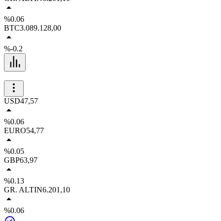
%0.06
BTC
3.089.128,00
%-0.2
USD
47,57
%0.06
EURO
54,77
%0.05
GBP
63,97
%0.13
GR. ALTIN
6.201,10
%0.06