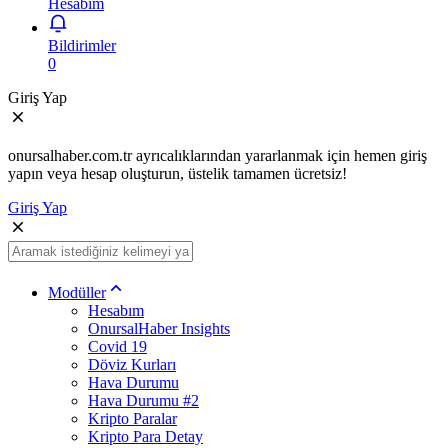
Hesabım
Bildirimler
0
Giriş Yap
onursalhaber.com.tr ayrıcalıklarından yararlanmak için hemen giriş
yapın veya hesap oluşturun, üstelik tamamen ücretsiz!
Giriş Yap
Modüller
Hesabım
OnursalHaber Insights
Covid 19
Döviz Kurları
Hava Durumu
Hava Durumu #2
Kripto Paralar
Kripto Para Detay