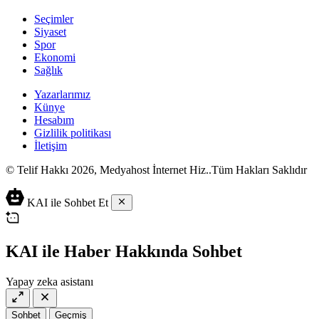
Seçimler
Siyaset
Spor
Ekonomi
Sağlık
Yazarlarımız
Künye
Hesabım
Gizlilik politikası
İletişim
© Telif Hakkı 2026, Medyahost İnternet Hiz..Tüm Hakları Saklıdır
casino
canlı
ev
KAI ile Sohbet Et
siteleri
casino
yapımı
casino
siteleri
salça
siteleri
en
çeşitleri
2023
iyi
KAI ile Haber Hakkında Sohbet
lordcasino
casino
casinositeleri.site
siteleri
Yapay zeka asistanı
vdcasino
vdcasino
giriş
Sohbet
Geçmiş