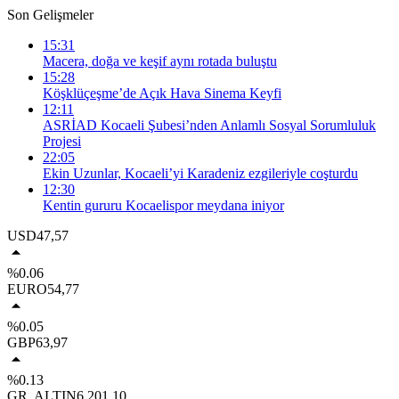
Son Gelişmeler
15:31
Macera, doğa ve keşif aynı rotada buluştu
15:28
Köşklüçeşme’de Açık Hava Sinema Keyfi
12:11
ASRİAD Kocaeli Şubesi’nden Anlamlı Sosyal Sorumluluk
Projesi
22:05
Ekin Uzunlar, Kocaeli’yi Karadeniz ezgileriyle coşturdu
12:30
Kentin gururu Kocaelispor meydana iniyor
USD
47,57
%0.06
EURO
54,77
%0.05
GBP
63,97
%0.13
GR. ALTIN
6.201,10