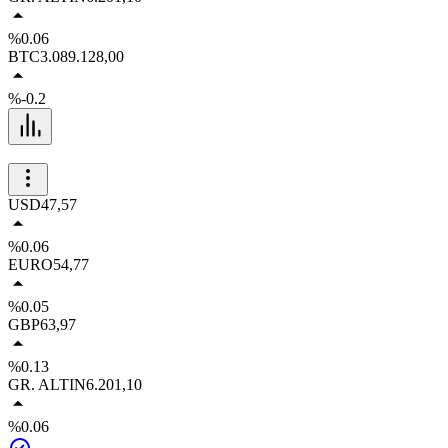
%0.06
BTC
3.089.128,00
%-0.2
USD
47,57
%0.06
EURO
54,77
%0.05
GBP
63,97
%0.13
GR. ALTIN
6.201,10
%0.06