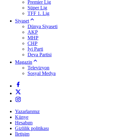
Premier Lig
Süper Lig
TFF 1. Lig
Siyaset
Dünya Siyaseti
AKP
MHP
CHP
İyi Parti
Deva Partisi
Magazin
Televizyon
Sosyal Medya
Yazarlarımız
Künye
Hesabım
Gizlilik politikası
İletişim