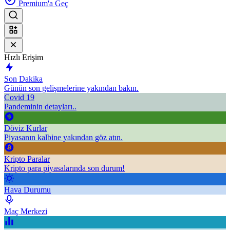
Premium'a Geç
Hızlı Erişim
Son Dakika
Günün son gelişmelerine yakından bakın.
Covid 19
Pandeminin detayları..
Döviz Kurlar
Piyasanın kalbine yakından göz atın.
Kripto Paralar
Kripto para piyasalarında son durum!
Hava Durumu
Maç Merkezi