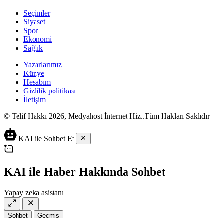
Seçimler
Siyaset
Spor
Ekonomi
Sağlık
Yazarlarımız
Künye
Hesabım
Gizlilik politikası
İletişim
© Telif Hakkı 2026, Medyahost İnternet Hiz..Tüm Hakları Saklıdır
casino
canlı
ev
KAI ile Sohbet Et
siteleri
casino
yapımı
casino
siteleri
salça
siteleri
en
çeşitleri
2023
iyi
KAI ile Haber Hakkında Sohbet
lordcasino
casino
casinositeleri.site
siteleri
Yapay zeka asistanı
vdcasino
vdcasino
giriş
Sohbet
Geçmiş