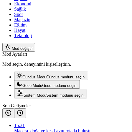
Ekonomi
Sağlık
Spor
Magazin
Eğitim
Hayat
Teknoloji
Mod değiştir
Mod Ayarları
Mod seçin, deneyimini kişiselleştirin.
Gündüz Modu
Gündüz modunu seçin.
Gece Modu
Gece modunu seçin.
Sistem Modu
Sistem modunu seçin.
Son Gelişmeler
15:31
Macera, doğa ve keşif aynı rotada buluştu