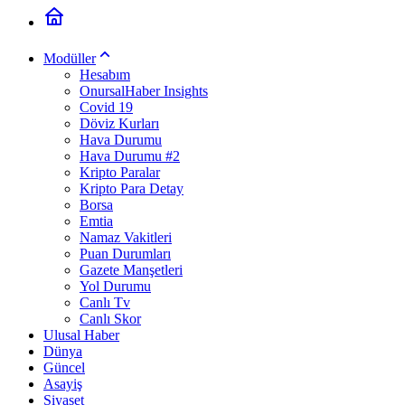
Modüller
Hesabım
OnursalHaber Insights
Covid 19
Döviz Kurları
Hava Durumu
Hava Durumu #2
Kripto Paralar
Kripto Para Detay
Borsa
Emtia
Namaz Vakitleri
Puan Durumları
Gazete Manşetleri
Yol Durumu
Canlı Tv
Canlı Skor
Ulusal Haber
Dünya
Güncel
Asayiş
Siyaset