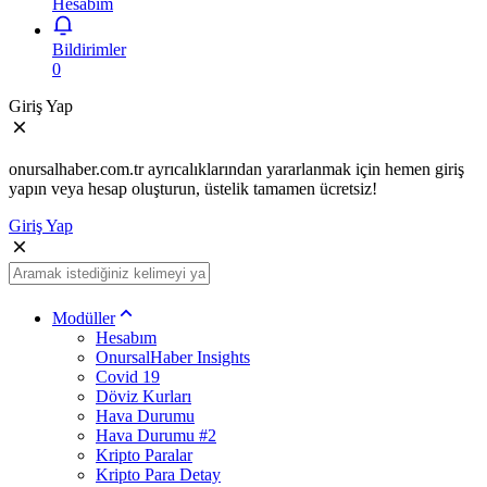
Hesabım
Bildirimler
0
Giriş Yap
onursalhaber.com.tr ayrıcalıklarından yararlanmak için hemen giriş
yapın veya hesap oluşturun, üstelik tamamen ücretsiz!
Giriş Yap
Modüller
Hesabım
OnursalHaber Insights
Covid 19
Döviz Kurları
Hava Durumu
Hava Durumu #2
Kripto Paralar
Kripto Para Detay