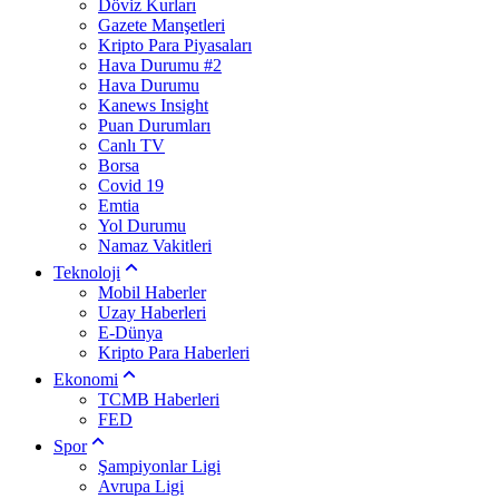
Döviz Kurları
Gazete Manşetleri
Kripto Para Piyasaları
Hava Durumu #2
Hava Durumu
Kanews Insight
Puan Durumları
Canlı TV
Borsa
Covid 19
Emtia
Yol Durumu
Namaz Vakitleri
Teknoloji
Mobil Haberler
Uzay Haberleri
E-Dünya
Kripto Para Haberleri
Ekonomi
TCMB Haberleri
FED
Spor
Şampiyonlar Ligi
Avrupa Ligi