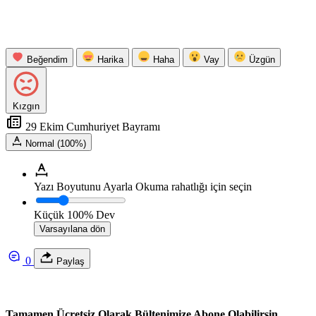
Beğendim
Harika
Haha
Vay
Üzgün
Kızgın
29 Ekim Cumhuriyet Bayramı
Normal (100%)
Yazı Boyutunu Ayarla
Okuma rahatlığı için seçin
Küçük
100%
Dev
Varsayılana dön
0
Paylaş
Tamamen Ücretsiz Olarak Bültenimize Abone Olabilirsin