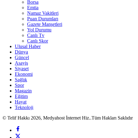
Borsa
Emtia
Namaz Vakitleri
Puan Durumları
Gazete Manşetleri
Yol Durumu
Canlı Tv
Canlı Skor
Ulusal Haber
Dünya
Güncel
Asayiş
Siyaset
Ekonomi
Sağlık
Spor
Magazin
Eğitim
Hayat
Teknoloji
© Telif Hakkı 2026, Medyahost İnternet Hiz..Tüm Hakları Saklıdır