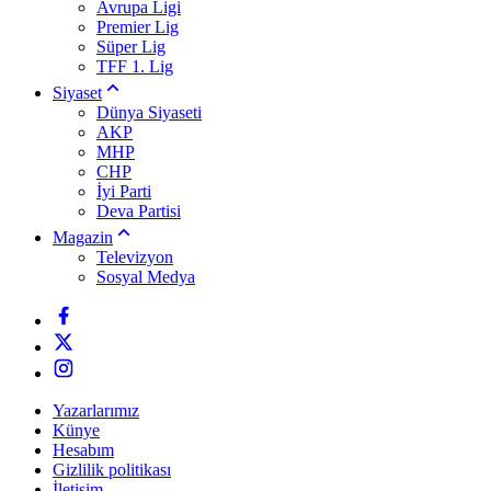
Avrupa Ligi
Premier Lig
Süper Lig
TFF 1. Lig
Siyaset
Dünya Siyaseti
AKP
MHP
CHP
İyi Parti
Deva Partisi
Magazin
Televizyon
Sosyal Medya
Yazarlarımız
Künye
Hesabım
Gizlilik politikası
İletişim