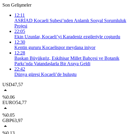
Son Gelişmeler
12:11
ASRİAD Kocaeli Şubesi’nden Anlamlı Sosyal Sorumluluk
Projesi
22:05
Ekin Uzunlar, Kocaeli’yi Karadeniz ezgileriyle coşturdu
12:30
Kentin gururu Kocaelispor meydana iniyor
12:28
Başkan Büyükgöz, Eskihisar Millet Bahçesi ve Botanik
Parkı’nda Vatandaşlarla Bir Araya Geldi
22:42
Dünya güreşi Kocaeli’de buluştu
USD
47,57
%0.06
EURO
54,77
%0.05
GBP
63,97
%0.13