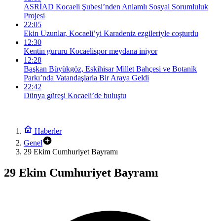
ASRİAD Kocaeli Şubesi’nden Anlamlı Sosyal Sorumluluk
Projesi
22:05
Ekin Uzunlar, Kocaeli’yi Karadeniz ezgileriyle coşturdu
12:30
Kentin gururu Kocaelispor meydana iniyor
12:28
Başkan Büyükgöz, Eskihisar Millet Bahçesi ve Botanik
Parkı’nda Vatandaşlarla Bir Araya Geldi
22:42
Dünya güreşi Kocaeli’de buluştu
Haberler
Genel
29 Ekim Cumhuriyet Bayramı
29 Ekim Cumhuriyet Bayramı