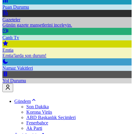
Puan Durumu
Gazeteler
Günün gazete manşetlerini inceleyin.
Canlı Tv
Emtia
Emtia'larda son durum!
Namaz Vakitleri
Yol Durumu
Gündem
Son Dakika
Korona Virüs
ABD Başkanlık Seçimleri
Fenerbahçe
Ak Parti