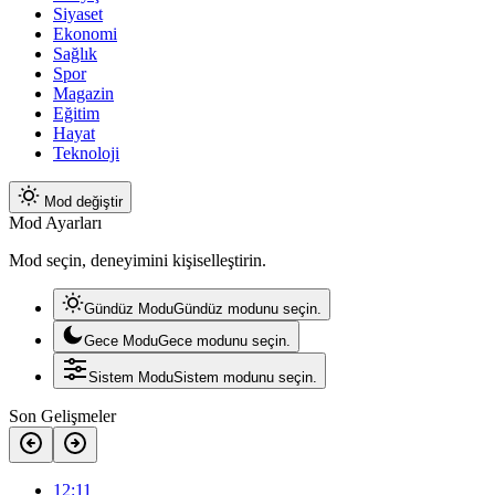
Siyaset
Ekonomi
Sağlık
Spor
Magazin
Eğitim
Hayat
Teknoloji
Mod değiştir
Mod Ayarları
Mod seçin, deneyimini kişiselleştirin.
Gündüz Modu
Gündüz modunu seçin.
Gece Modu
Gece modunu seçin.
Sistem Modu
Sistem modunu seçin.
Son Gelişmeler
12:11