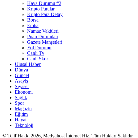
Hava Durumu #2
Kripto Paralar
Kripto Para Detay
Borsa
Emtia
Namaz Vakitleri
Puan Durumları
Gazete Manşetleri
Yol Durumu
Canlı Tv
Canlı Skor
Ulusal Haber
Dünya
Güncel
Asayiş
Siyaset
Ekonomi
Sağlık
Spor
Magazin
Eğitim
Hayat
Teknoloji
© Telif Hakkı 2026, Medyahost İnternet Hiz..Tüm Hakları Saklıdır