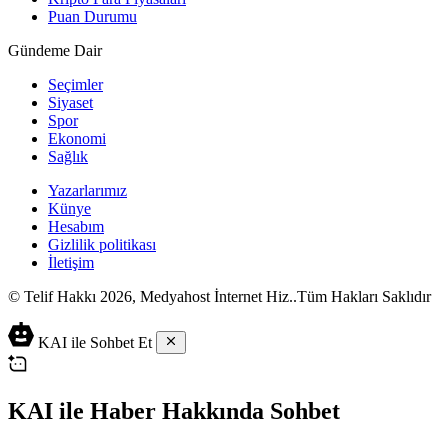
Puan Durumu
Gündeme Dair
Seçimler
Siyaset
Spor
Ekonomi
Sağlık
Yazarlarımız
Künye
Hesabım
Gizlilik politikası
İletişim
© Telif Hakkı 2026, Medyahost İnternet Hiz..Tüm Hakları Saklıdır
casino
canlı
ev
KAI ile Sohbet Et
siteleri
casino
yapımı
casino
siteleri
salça
siteleri
en
çeşitleri
2023
iyi
KAI ile Haber Hakkında Sohbet
lordcasino
casino
casinositeleri.site
siteleri