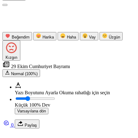
Beğendim
Harika
Haha
Vay
Üzgün
Kızgın
29 Ekim Cumhuriyet Bayramı
Normal (100%)
Yazı Boyutunu Ayarla
Okuma rahatlığı için seçin
Küçük
100%
Dev
Varsayılana dön
0
Paylaş