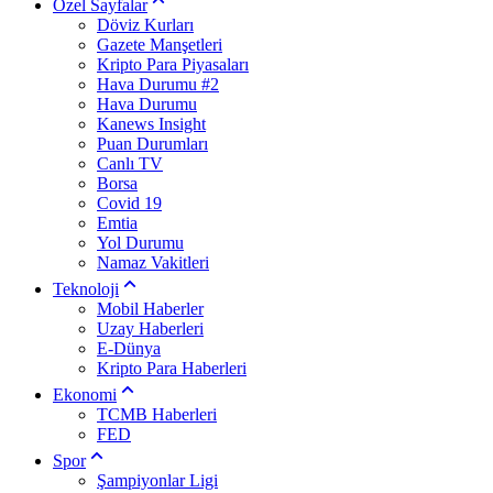
Özel Sayfalar
Döviz Kurları
Gazete Manşetleri
Kripto Para Piyasaları
Hava Durumu #2
Hava Durumu
Kanews Insight
Puan Durumları
Canlı TV
Borsa
Covid 19
Emtia
Yol Durumu
Namaz Vakitleri
Teknoloji
Mobil Haberler
Uzay Haberleri
E-Dünya
Kripto Para Haberleri
Ekonomi
TCMB Haberleri
FED
Spor
Şampiyonlar Ligi