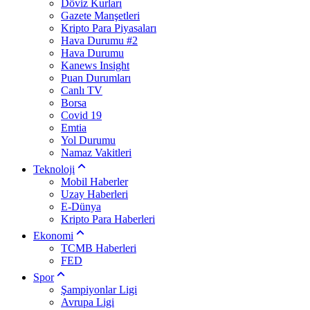
Döviz Kurları
Gazete Manşetleri
Kripto Para Piyasaları
Hava Durumu #2
Hava Durumu
Kanews Insight
Puan Durumları
Canlı TV
Borsa
Covid 19
Emtia
Yol Durumu
Namaz Vakitleri
Teknoloji
Mobil Haberler
Uzay Haberleri
E-Dünya
Kripto Para Haberleri
Ekonomi
TCMB Haberleri
FED
Spor
Şampiyonlar Ligi
Avrupa Ligi