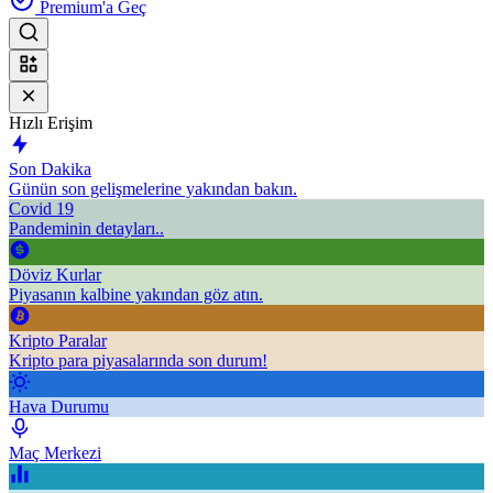
Premium'a Geç
Hızlı Erişim
Son Dakika
Günün son gelişmelerine yakından bakın.
Covid 19
Pandeminin detayları..
Döviz Kurlar
Piyasanın kalbine yakından göz atın.
Kripto Paralar
Kripto para piyasalarında son durum!
Hava Durumu
Maç Merkezi