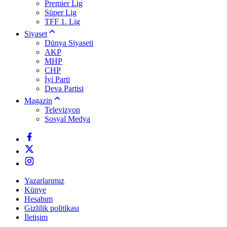
Premier Lig
Süper Lig
TFF 1. Lig
Siyaset
Dünya Siyaseti
AKP
MHP
CHP
İyi Parti
Deva Partisi
Magazin
Televizyon
Sosyal Medya
Yazarlarımız
Künye
Hesabım
Gizlilik politikası
İletişim