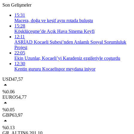
Son Gelişmeler
15:31
Macera, doğa ve keşif aynı rotada buluştu
15:28
Köşklüçeşme’de Açık Hava Sinema Keyfi
12:11
ASRİAD Kocaeli Şubesi’nden Anlamlı Sosyal Sorumluluk
Projesi
22:05
Ekin Uzunlar, Kocaeli’yi Karadeniz ezgileriyle coşturdu
12:30
Kentin gururu Kocaelispor meydana iniyor
USD
47,57
%0.06
EURO
54,77
%0.05
GBP
63,97
%0.13
GR. ALTIN
6.201,10