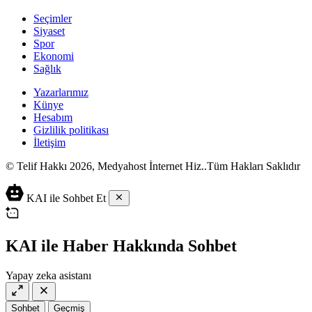
Seçimler
Siyaset
Spor
Ekonomi
Sağlık
Yazarlarımız
Künye
Hesabım
Gizlilik politikası
İletişim
© Telif Hakkı 2026, Medyahost İnternet Hiz..Tüm Hakları Saklıdır
casino
canlı
ev
KAI ile Sohbet Et
siteleri
casino
yapımı
casino
siteleri
salça
siteleri
en
çeşitleri
2023
iyi
KAI ile Haber Hakkında Sohbet
lordcasino
casino
casinositeleri.site
siteleri
Yapay zeka asistanı
vdcasino
vdcasino
giriş
Sohbet
Geçmiş