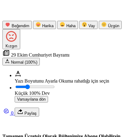
Beğendim
Harika
Haha
Vay
Üzgün
Kızgın
29 Ekim Cumhuriyet Bayramı
Normal (100%)
Yazı Boyutunu Ayarla
Okuma rahatlığı için seçin
Küçük
100%
Dev
Varsayılana dön
0
Paylaş
Tamamen Ücretsiz Olarak Bültenimize Abone Olabilirsin