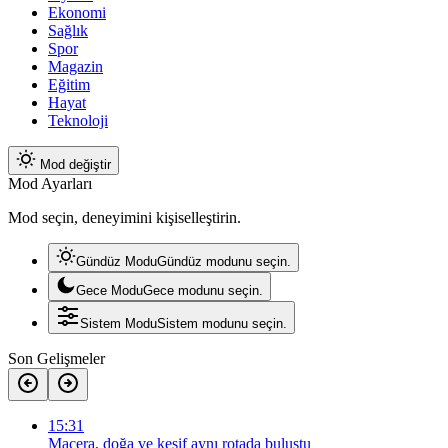
Ekonomi
Sağlık
Spor
Magazin
Eğitim
Hayat
Teknoloji
Mod değiştir
Mod Ayarları
Mod seçin, deneyimini kişiselleştirin.
Gündüz Modu
Gündüz modunu seçin.
Gece Modu
Gece modunu seçin.
Sistem Modu
Sistem modunu seçin.
Son Gelişmeler
15:31
Macera, doğa ve keşif aynı rotada buluştu