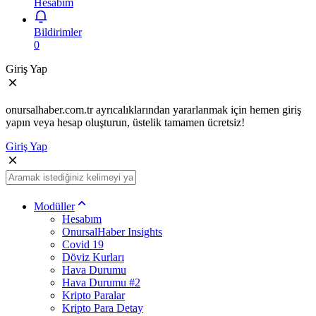
Hesabım
Bildirimler
0
Giriş Yap
onursalhaber.com.tr ayrıcalıklarından yararlanmak için hemen giriş
yapın veya hesap oluşturun, üstelik tamamen ücretsiz!
Giriş Yap
Modüller
Hesabım
OnursalHaber Insights
Covid 19
Döviz Kurları
Hava Durumu
Hava Durumu #2
Kripto Paralar
Kripto Para Detay