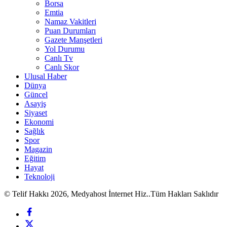
Borsa
Emtia
Namaz Vakitleri
Puan Durumları
Gazete Manşetleri
Yol Durumu
Canlı Tv
Canlı Skor
Ulusal Haber
Dünya
Güncel
Asayiş
Siyaset
Ekonomi
Sağlık
Spor
Magazin
Eğitim
Hayat
Teknoloji
© Telif Hakkı 2026, Medyahost İnternet Hiz..Tüm Hakları Saklıdır