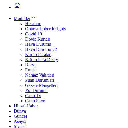
Modüller
Hesabım
OnursalHaber Insights
Covid 19
Döviz Kurları
Hava Durumu
Hava Durumu #2
Kripto Paralar
Kripto Para Detay
Borsa
Emtia
Namaz Vakitleri
Puan Durumları
Gazete Manşetleri
Yol Durumu
Canlı Tv
Canlı Skor
Ulusal Haber
Dünya
Güncel
Asayiş
Siyaset