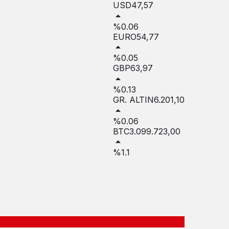
USD
47,57
%0.06
EURO
54,77
%0.05
GBP
63,97
%0.13
GR. ALTIN
6.201,10
%0.06
BTC
3.099.723,00
%1.1