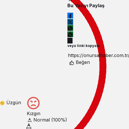
Bu Yazıyı Paylaş
veya linki kopyala
Beğen
Üzgün
Kızgın
Normal (100%)