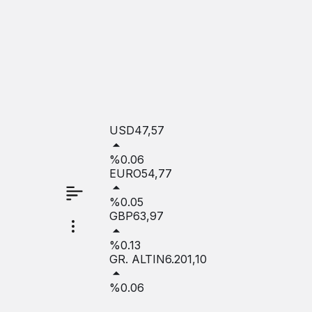
USD
47,57
%0.06
EURO
54,77
%0.05
GBP
63,97
%0.13
GR. ALTIN
6.201,10
%0.06