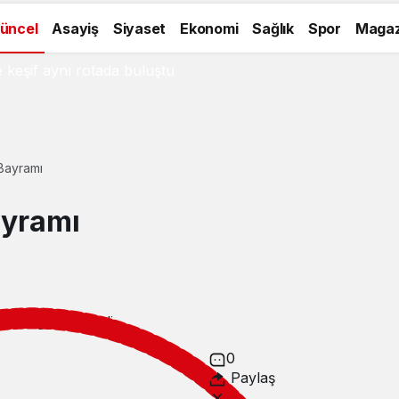
üncel
Asayiş
Siyaset
Ekonomi
Sağlık
Spor
Magaz
keşif aynı rotada buluştu
Bayramı
ayramı
14:07
güncellendi
0
Paylaş