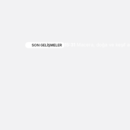
15:31
Macera, doğa ve keşif a
SON GELIŞMELER