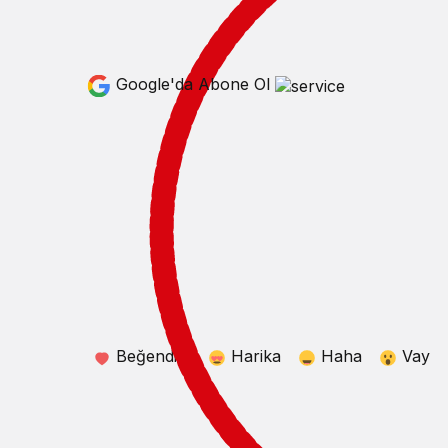
Google'da Abone Ol
Beğendim
Harika
Haha
Vay