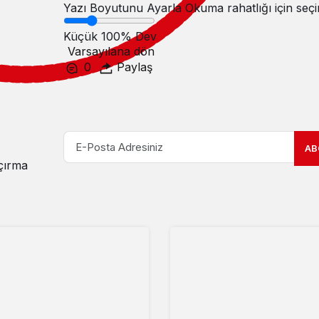
Yazı Boyutunu Ayarla
Okuma rahatlığı için seçi
Küçük
100%
Dev
Varsayılana dön
0
Paylaş
AB
açırma