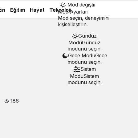
Mod değiştir
in
Eğitim
Hayat
Teknoloji
Mod Ayarları
Mod seçin, deneyimini
kişiselleştirin.
Gündüz
Modu
Gündüz
modunu seçin.
Gece Modu
Gece
modunu seçin.
Sistem
Modu
Sistem
modunu seçin.
186