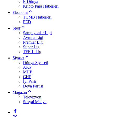
E-Dünya
Kripto Para Haberleri
Ekonomi
TCMB Haberleri
FED
Spor
Şampiyonlar Ligi
Avrupa Ligi
Premier Lig
Süper Lig
TFF 1. Lig
Siyaset
Dünya Siyaseti
AKP
MHP
CHP
İyi Parti
Deva Partisi
Magazin
Televizyon
Sosyal Medya