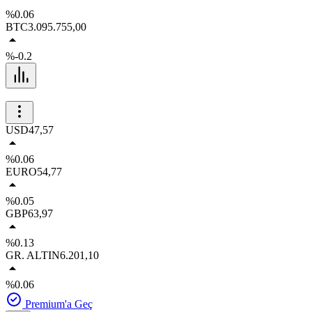
%0.06
BTC
3.095.755,00
%-0.2
USD
47,57
%0.06
EURO
54,77
%0.05
GBP
63,97
%0.13
GR. ALTIN
6.201,10
%0.06
Premium'a Geç