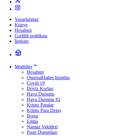
Yazarlarımız
Künye
Hesabım
Gizlilik politikası
İletişim
Modüller
Hesabım
OnursalHaber Insights
Covid 19
Döviz Kurları
Hava Durumu
Hava Durumu #2
Kripto Paralar
Kripto Para Detay
Borsa
Emtia
Namaz Vakitleri
Puan Durumları