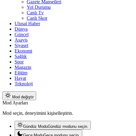
Gazete Manşetleri
Yol Durumu
Canlı Tv
Canlı Skor
Ulusal Haber
Dünya
Güncel
Asayiş
Siyaset
Ekonomi
Sağlık
Spor
Magazin
Eğitim
Hayat
Teknoloji
Mod değiştir
Mod Ayarları
Mod seçin, deneyimini kişiselleştirin.
Gündüz Modu
Gündüz modunu seçin.
Gece Modu
Gece modunu seçin.