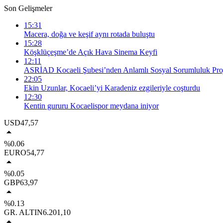
Son Gelişmeler
15:31
Macera, doğa ve keşif aynı rotada buluştu
15:28
Köşklüçeşme’de Açık Hava Sinema Keyfi
12:11
ASRİAD Kocaeli Şubesi’nden Anlamlı Sosyal Sorumluluk Proj
22:05
Ekin Uzunlar, Kocaeli’yi Karadeniz ezgileriyle coşturdu
12:30
Kentin gururu Kocaelispor meydana iniyor
USD
47,57
%0.06
EURO
54,77
%0.05
GBP
63,97
%0.13
GR. ALTIN
6.201,10