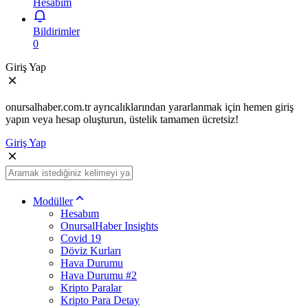
Hesabım
Bildirimler
0
Giriş Yap
onursalhaber.com.tr ayrıcalıklarından yararlanmak için hemen giriş
yapın veya hesap oluşturun, üstelik tamamen ücretsiz!
Giriş Yap
Modüller
Hesabım
OnursalHaber Insights
Covid 19
Döviz Kurları
Hava Durumu
Hava Durumu #2
Kripto Paralar
Kripto Para Detay