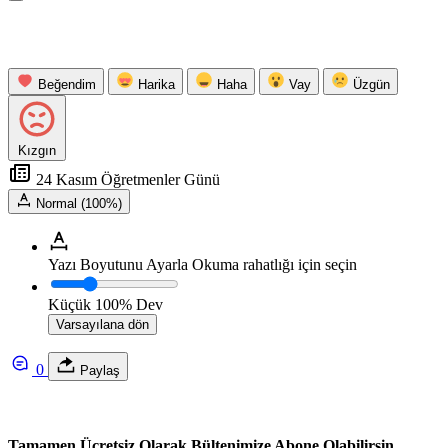
Beğendim
Harika
Haha
Vay
Üzgün
Kızgın
24 Kasım Öğretmenler Günü
Normal (100%)
Yazı Boyutunu Ayarla
Okuma rahatlığı için seçin
Küçük
100%
Dev
Varsayılana dön
0
Paylaş
Tamamen Ücretsiz Olarak Bültenimize Abone Olabilirsin