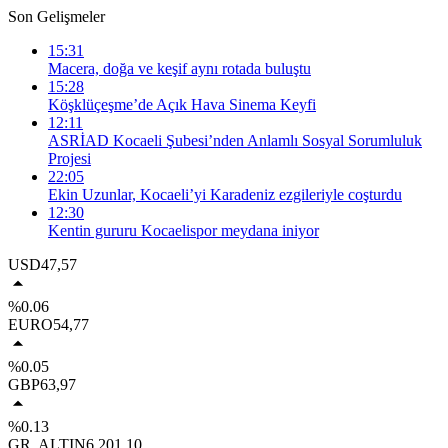
Son Gelişmeler
15:31
Macera, doğa ve keşif aynı rotada buluştu
15:28
Köşklüçeşme’de Açık Hava Sinema Keyfi
12:11
ASRİAD Kocaeli Şubesi’nden Anlamlı Sosyal Sorumluluk
Projesi
22:05
Ekin Uzunlar, Kocaeli’yi Karadeniz ezgileriyle coşturdu
12:30
Kentin gururu Kocaelispor meydana iniyor
USD
47,57
%0.06
EURO
54,77
%0.05
GBP
63,97
%0.13
GR. ALTIN
6.201,10