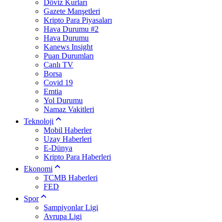
Döviz Kurları
Gazete Manşetleri
Kripto Para Piyasaları
Hava Durumu #2
Hava Durumu
Kanews Insight
Puan Durumları
Canlı TV
Borsa
Covid 19
Emtia
Yol Durumu
Namaz Vakitleri
Teknoloji
Mobil Haberler
Uzay Haberleri
E-Dünya
Kripto Para Haberleri
Ekonomi
TCMB Haberleri
FED
Spor
Şampiyonlar Ligi
Avrupa Ligi