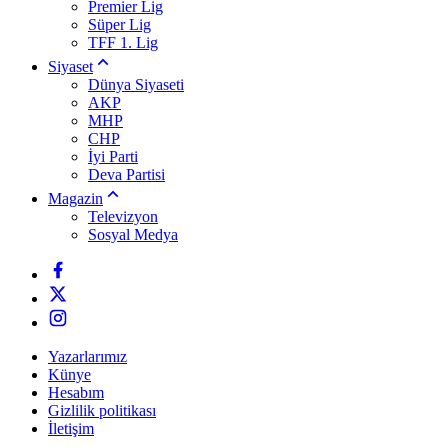
Premier Lig
Süper Lig
TFF 1. Lig
Siyaset
Dünya Siyaseti
AKP
MHP
CHP
İyi Parti
Deva Partisi
Magazin
Televizyon
Sosyal Medya
Yazarlarımız
Künye
Hesabım
Gizlilik politikası
İletişim