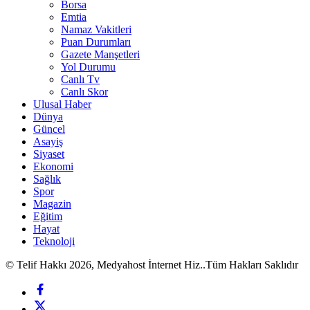
Borsa
Emtia
Namaz Vakitleri
Puan Durumları
Gazete Manşetleri
Yol Durumu
Canlı Tv
Canlı Skor
Ulusal Haber
Dünya
Güncel
Asayiş
Siyaset
Ekonomi
Sağlık
Spor
Magazin
Eğitim
Hayat
Teknoloji
© Telif Hakkı 2026, Medyahost İnternet Hiz..Tüm Hakları Saklıdır