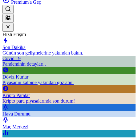
Premium'a Geç
Hızlı Erişim
Son Dakika
Günün son gelişmelerine yakından bakın.
Covid 19
Pandeminin detayları..
Döviz Kurlar
Piyasanın kalbine yakından göz atın.
Kripto Paralar
Kripto para piyasalarında son durum!
Hava Durumu
Maç Merkezi