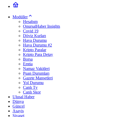
Modüller
Hesabım
OnursalHaber Insights
Covid 19
Döviz Kurları
Hava Durumu
Hava Durumu #2
Kripto Paralar
Kripto Para Detay
Borsa
Emtia
Namaz Vakitleri
Puan Durumları
Gazete Manşetleri
Yol Durumu
Canlı Tv
Canlı Skor
Ulusal Haber
Dünya
Güncel
Asayiş
Siyaset