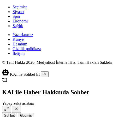
Seçimler
Siyaset
Spor
Ekonomi
Sağlık
Yazarlarımız
Künye
Hesabım
Gizlilik politikası
İletişim
© Telif Hakkı 2026, Medyahost İnternet Hiz..Tüm Hakları Saklıdır
casino
canlı
ev
KAI ile Sohbet Et
siteleri
casino
yapımı
casino
siteleri
salça
siteleri
en
çeşitleri
2023
iyi
KAI ile Haber Hakkında Sohbet
lordcasino
casino
casinositeleri.site
siteleri
Yapay zeka asistanı
vdcasino
vdcasino
giriş
Sohbet
Geçmiş