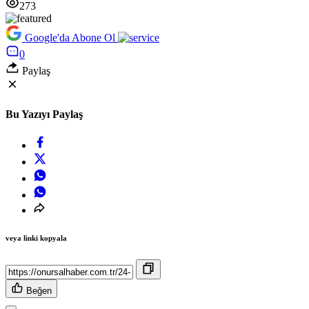
273
Google'da Abone Ol
0
Paylaş
Bu Yazıyı Paylaş
veya linki kopyala
Beğen