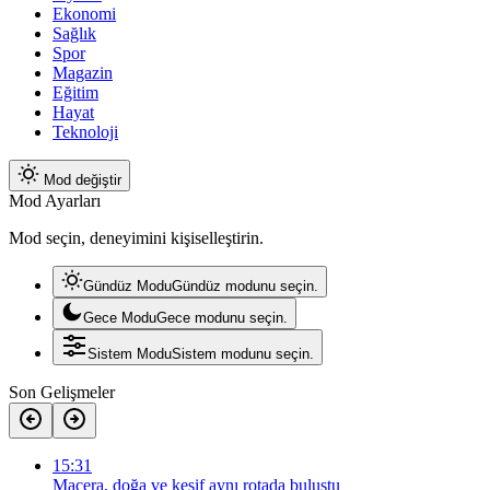
Ekonomi
Sağlık
Spor
Magazin
Eğitim
Hayat
Teknoloji
Mod değiştir
Mod Ayarları
Mod seçin, deneyimini kişiselleştirin.
Gündüz Modu
Gündüz modunu seçin.
Gece Modu
Gece modunu seçin.
Sistem Modu
Sistem modunu seçin.
Son Gelişmeler
15:31
Macera, doğa ve keşif aynı rotada buluştu