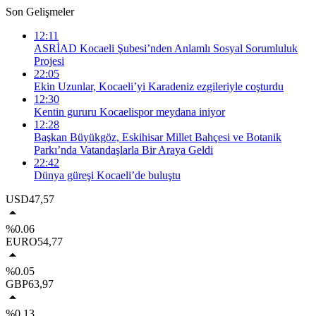
Son Gelişmeler
12:11
ASRİAD Kocaeli Şubesi’nden Anlamlı Sosyal Sorumluluk
Projesi
22:05
Ekin Uzunlar, Kocaeli’yi Karadeniz ezgileriyle coşturdu
12:30
Kentin gururu Kocaelispor meydana iniyor
12:28
Başkan Büyükgöz, Eskihisar Millet Bahçesi ve Botanik
Parkı’nda Vatandaşlarla Bir Araya Geldi
22:42
Dünya güreşi Kocaeli’de buluştu
USD
47,57
%0.06
EURO
54,77
%0.05
GBP
63,97
%0.13