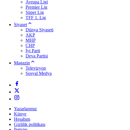
Avrupa Ligi
Premier Lig
Süper Lig
TFF 1. Lig
Siyaset
Dünya Siyaseti
AKP
MHP
CHP
İyi Parti
Deva Partisi
Magazin
Televizyon
Sosyal Medya
Yazarlarımız
Künye
Hesabım
Gizlilik politikası
İletişim