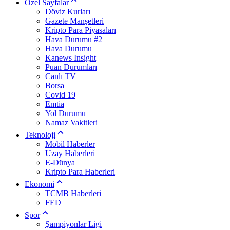
Özel Sayfalar
Döviz Kurları
Gazete Manşetleri
Kripto Para Piyasaları
Hava Durumu #2
Hava Durumu
Kanews Insight
Puan Durumları
Canlı TV
Borsa
Covid 19
Emtia
Yol Durumu
Namaz Vakitleri
Teknoloji
Mobil Haberler
Uzay Haberleri
E-Dünya
Kripto Para Haberleri
Ekonomi
TCMB Haberleri
FED
Spor
Şampiyonlar Ligi