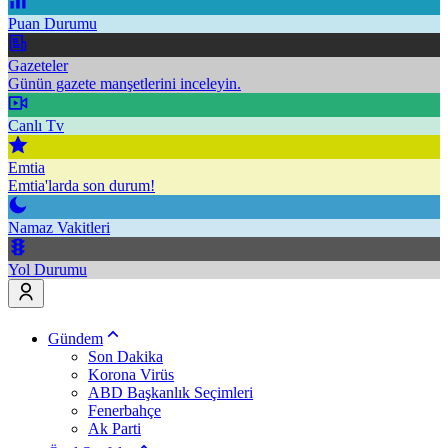
Puan Durumu
Gazeteler
Günün gazete manşetlerini inceleyin.
Canlı Tv
Emtia
Emtia'larda son durum!
Namaz Vakitleri
Yol Durumu
Gündem
Son Dakika
Korona Virüs
ABD Başkanlık Seçimleri
Fenerbahçe
Ak Parti