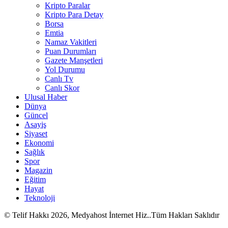
Kripto Paralar
Kripto Para Detay
Borsa
Emtia
Namaz Vakitleri
Puan Durumları
Gazete Manşetleri
Yol Durumu
Canlı Tv
Canlı Skor
Ulusal Haber
Dünya
Güncel
Asayiş
Siyaset
Ekonomi
Sağlık
Spor
Magazin
Eğitim
Hayat
Teknoloji
© Telif Hakkı 2026, Medyahost İnternet Hiz..Tüm Hakları Saklıdır