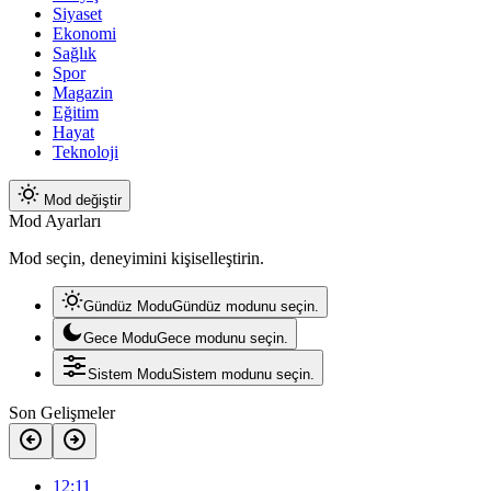
Siyaset
Ekonomi
Sağlık
Spor
Magazin
Eğitim
Hayat
Teknoloji
Mod değiştir
Mod Ayarları
Mod seçin, deneyimini kişiselleştirin.
Gündüz Modu
Gündüz modunu seçin.
Gece Modu
Gece modunu seçin.
Sistem Modu
Sistem modunu seçin.
Son Gelişmeler
12:11