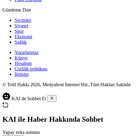
Gündeme Dair
Seçimler
Siyaset
Spor
Ekonomi
Sağlık
Yazarlarımız
Künye
Hesabım
Gizlilik politikası
İletişim
© Telif Hakkı 2026, Medyahost İnternet Hiz..Tüm Hakları Saklıdır
casino
canlı
ev
KAI ile Sohbet Et
siteleri
casino
yapımı
casino
siteleri
salça
siteleri
en
çeşitleri
2023
iyi
KAI ile Haber Hakkında Sohbet
lordcasino
casino
casinositeleri.site
siteleri
Yapay zeka asistanı
vdcasino