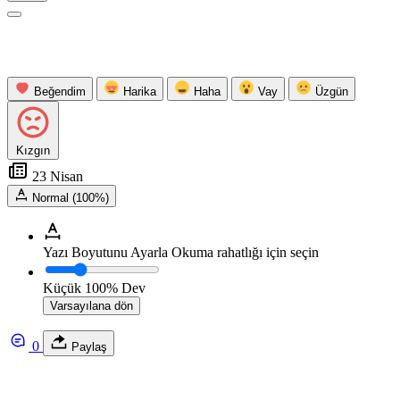
Beğendim
Harika
Haha
Vay
Üzgün
Kızgın
23 Nisan
Normal (100%)
Yazı Boyutunu Ayarla
Okuma rahatlığı için seçin
Küçük
100%
Dev
Varsayılana dön
0
Paylaş