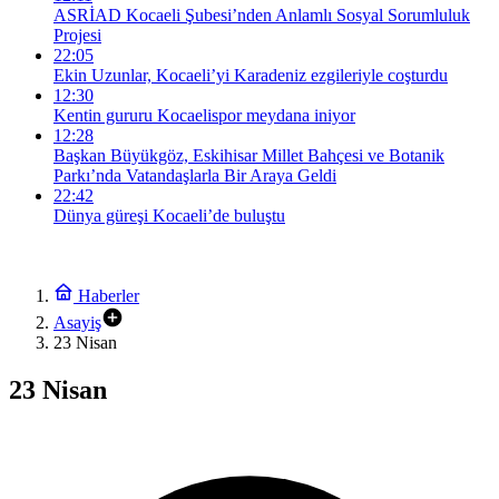
ASRİAD Kocaeli Şubesi’nden Anlamlı Sosyal Sorumluluk
Projesi
22:05
Ekin Uzunlar, Kocaeli’yi Karadeniz ezgileriyle coşturdu
12:30
Kentin gururu Kocaelispor meydana iniyor
12:28
Başkan Büyükgöz, Eskihisar Millet Bahçesi ve Botanik
Parkı’nda Vatandaşlarla Bir Araya Geldi
22:42
Dünya güreşi Kocaeli’de buluştu
Haberler
Asayiş
23 Nisan
23 Nisan