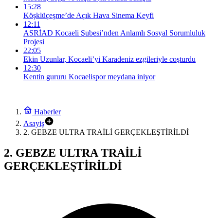
15:28
Köşklüçeşme’de Açık Hava Sinema Keyfi
12:11
ASRİAD Kocaeli Şubesi’nden Anlamlı Sosyal Sorumluluk
Projesi
22:05
Ekin Uzunlar, Kocaeli’yi Karadeniz ezgileriyle coşturdu
12:30
Kentin gururu Kocaelispor meydana iniyor
Haberler
Asayiş
2. GEBZE ULTRA TRAİLİ GERÇEKLEŞTİRİLDİ
2. GEBZE ULTRA TRAİLİ
GERÇEKLEŞTİRİLDİ