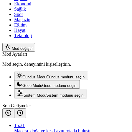
Ekonomi
Sağlık
Spor
Magazin
Eğitim
Hayat
Teknoloji
Mod değiştir
Mod Ayarları
Mod seçin, deneyimini kişiselleştirin.
Gündüz Modu
Gündüz modunu seçin.
Gece Modu
Gece modunu seçin.
Sistem Modu
Sistem modunu seçin.
Son Gelişmeler
15:31
Macera, doğa ve keşif aynı rotada buluştu