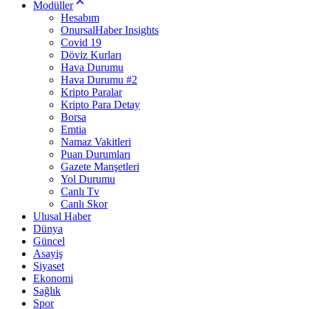
Modüller
Hesabım
OnursalHaber Insights
Covid 19
Döviz Kurları
Hava Durumu
Hava Durumu #2
Kripto Paralar
Kripto Para Detay
Borsa
Emtia
Namaz Vakitleri
Puan Durumları
Gazete Manşetleri
Yol Durumu
Canlı Tv
Canlı Skor
Ulusal Haber
Dünya
Güncel
Asayiş
Siyaset
Ekonomi
Sağlık
Spor