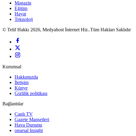
Magazin
Eğitim
Hayat
Teknoloji
© Telif Hakkı 2026, Medyahost İnternet Hiz..Tüm Hakları Saklıdır
Kurumsal
Hakkımızda
İletişim
Künye
Gizlilik politikası
Bağlantılar
Canlı TV
Gazete Manşetleri
Hava Durumu
onursal Insight