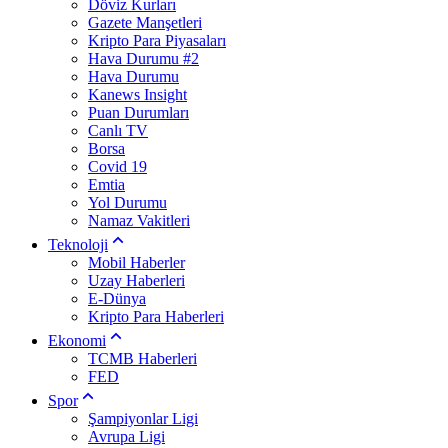
Döviz Kurları
Gazete Manşetleri
Kripto Para Piyasaları
Hava Durumu #2
Hava Durumu
Kanews Insight
Puan Durumları
Canlı TV
Borsa
Covid 19
Emtia
Yol Durumu
Namaz Vakitleri
Teknoloji
Mobil Haberler
Uzay Haberleri
E-Dünya
Kripto Para Haberleri
Ekonomi
TCMB Haberleri
FED
Spor
Şampiyonlar Ligi
Avrupa Ligi