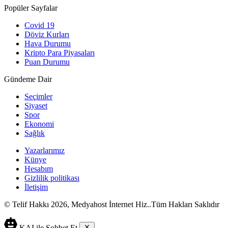
Popüler Sayfalar
Covid 19
Döviz Kurları
Hava Durumu
Kripto Para Piyasaları
Puan Durumu
Gündeme Dair
Seçimler
Siyaset
Spor
Ekonomi
Sağlık
Yazarlarımız
Künye
Hesabım
Gizlilik politikası
İletişim
© Telif Hakkı 2026, Medyahost İnternet Hiz..Tüm Hakları Saklıdır
casino
canlı
ev
KAI ile Sohbet Et