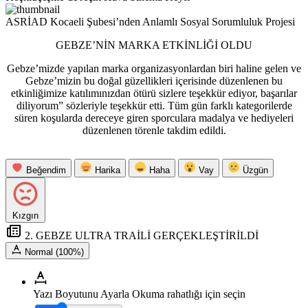
ASRİAD Kocaeli Şubesi’nden Anlamlı Sosyal Sorumluluk Projesi
GEBZE’NİN MARKA ETKİNLİĞİ OLDU
Gebze’mizde yapılan marka organizasyonlardan biri haline gelen ve
Gebze’mizin bu doğal güzellikleri içerisinde düzenlenen bu
etkinliğimize katılımınızdan ötürü sizlere teşekkür ediyor, başarılar
diliyorum” sözleriyle teşekkür etti. Tüm gün farklı kategorilerde
süren koşularda dereceye giren sporculara madalya ve hediyeleri
düzenlenen törenle takdim edildi.
Beğendim
Harika
Haha
Vay
Üzgün
Kızgın
2. GEBZE ULTRA TRAİLİ GERÇEKLEŞTİRİLDİ
Normal (100%)
Yazı Boyutunu Ayarla
Okuma rahatlığı için seçin