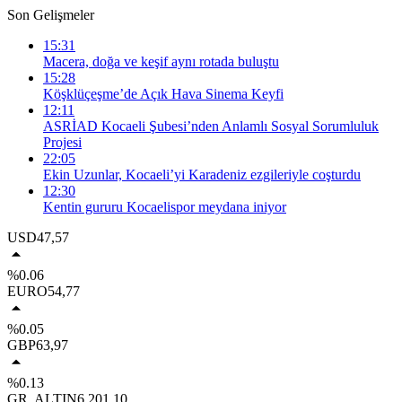
Son Gelişmeler
15:31
Macera, doğa ve keşif aynı rotada buluştu
15:28
Köşklüçeşme’de Açık Hava Sinema Keyfi
12:11
ASRİAD Kocaeli Şubesi’nden Anlamlı Sosyal Sorumluluk
Projesi
22:05
Ekin Uzunlar, Kocaeli’yi Karadeniz ezgileriyle coşturdu
12:30
Kentin gururu Kocaelispor meydana iniyor
USD
47,57
%0.06
EURO
54,77
%0.05
GBP
63,97
%0.13
GR. ALTIN
6.201,10