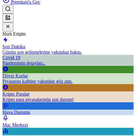
Premium'a Geç
Hızlı Erişim
Son Dakika
Günün son gelişmelerine yakından bakın.
Covid 19
Pandeminin detayları..
Döviz Kurlar
Piyasanın kalbine yakından göz atın.
Kripto Paralar
Kripto para piyasalarında son durum!
Hava Durumu
Maç Merkezi