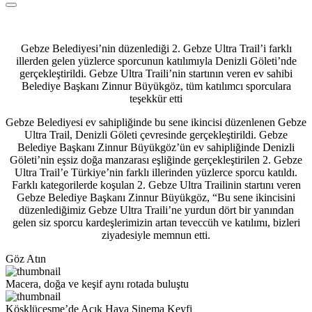
Gebze Belediyesi’nin düzenlediği 2. Gebze Ultra Trail’i farklı
illerden gelen yüzlerce sporcunun katılımıyla Denizli Göleti’nde
gerçekleştirildi. Gebze Ultra Traili’nin startının veren ev sahibi
Belediye Başkanı Zinnur Büyükgöz, tüm katılımcı sporculara
teşekkür etti
Gebze Belediyesi ev sahipliğinde bu sene ikincisi düzenlenen Gebze
Ultra Trail, Denizli Göleti çevresinde gerçekleştirildi. Gebze
Belediye Başkanı Zinnur Büyükgöz’ün ev sahipliğinde Denizli
Göleti’nin eşsiz doğa manzarası eşliğinde gerçekleştirilen 2. Gebze
Ultra Trail’e Türkiye’nin farklı illerinden yüzlerce sporcu katıldı.
Farklı kategorilerde koşulan 2. Gebze Ultra Trailinin startını veren
Gebze Belediye Başkanı Zinnur Büyükgöz, “Bu sene ikincisini
düzenlediğimiz Gebze Ultra Traili’ne yurdun dört bir yanından
gelen siz sporcu kardeşlerimizin artan teveccüh ve katılımı, bizleri
ziyadesiyle memnun etti.
Göz Atın
Macera, doğa ve keşif aynı rotada buluştu
Köşklüçeşme’de Açık Hava Sinema Keyfi