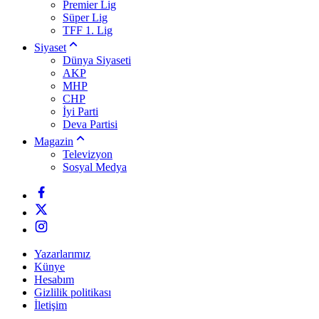
Premier Lig
Süper Lig
TFF 1. Lig
Siyaset
Dünya Siyaseti
AKP
MHP
CHP
İyi Parti
Deva Partisi
Magazin
Televizyon
Sosyal Medya
Yazarlarımız
Künye
Hesabım
Gizlilik politikası
İletişim