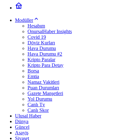
Modüller
Hesabım
OnursalHaber Insights
Covid 19
Döviz Kurları
Hava Durumu
Hava Durumu #2
Kripto Paralar
Kripto Para Detay
Borsa
Emtia
Namaz Vakitleri
Puan Durumları
Gazete Manşetleri
Yol Durumu
Canlı Tv
Canlı Skor
Ulusal Haber
Dünya
Güncel
Asayiş
Siyaset