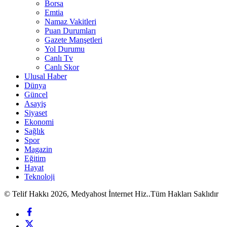
Borsa
Emtia
Namaz Vakitleri
Puan Durumları
Gazete Manşetleri
Yol Durumu
Canlı Tv
Canlı Skor
Ulusal Haber
Dünya
Güncel
Asayiş
Siyaset
Ekonomi
Sağlık
Spor
Magazin
Eğitim
Hayat
Teknoloji
© Telif Hakkı 2026, Medyahost İnternet Hiz..Tüm Hakları Saklıdır