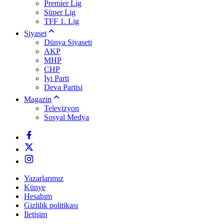
Premier Lig
Süper Lig
TFF 1. Lig
Siyaset
Dünya Siyaseti
AKP
MHP
CHP
İyi Parti
Deva Partisi
Magazin
Televizyon
Sosyal Medya
Yazarlarımız
Künye
Hesabım
Gizlilik politikası
İletişim