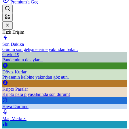
Premium'a Geç
Hızlı Erişim
Son Dakika
Günün son gelişmelerine yakından bakın.
Covid 19
Pandeminin detayları..
Döviz Kurlar
Piyasanın kalbine yakından göz atın.
Kripto Paralar
Kripto para piyasalarında son durum!
Hava Durumu
Maç Merkezi