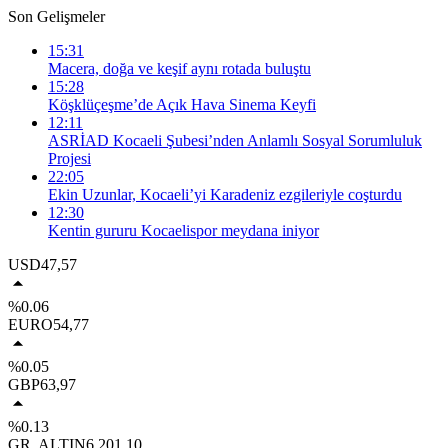
Son Gelişmeler
15:31
Macera, doğa ve keşif aynı rotada buluştu
15:28
Köşklüçeşme’de Açık Hava Sinema Keyfi
12:11
ASRİAD Kocaeli Şubesi’nden Anlamlı Sosyal Sorumluluk
Projesi
22:05
Ekin Uzunlar, Kocaeli’yi Karadeniz ezgileriyle coşturdu
12:30
Kentin gururu Kocaelispor meydana iniyor
USD
47,57
%0.06
EURO
54,77
%0.05
GBP
63,97
%0.13
GR. ALTIN
6.201,10