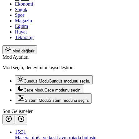
Ekonomi
Sağlık
Spor
Magazin
Eğitim
Hayat
Teknoloji
Mod değiştir
Mod Ayarları
Mod seçin, deneyimini kişiselleştirin.
Gündüz Modu
Gündüz modunu seçin.
Gece Modu
Gece modunu seçin.
Sistem Modu
Sistem modunu seçin.
Son Gelişmeler
15:31
Macera, doğa ve keşif aynı rotada buluştu