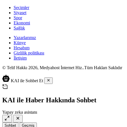
Seçimler
Siyaset
Spor
Ekonomi
Sağlık
Yazarlarımız
Künye
Hesabım
Gizlilik politikası
İletişim
© Telif Hakkı 2026, Medyahost İnternet Hiz..Tüm Hakları Saklıdır
casino
canlı
ev
KAI ile Sohbet Et
siteleri
casino
yapımı
casino
siteleri
salça
siteleri
en
çeşitleri
2023
iyi
KAI ile Haber Hakkında Sohbet
lordcasino
casino
casinositeleri.site
siteleri
Yapay zeka asistanı
vdcasino
vdcasino
giriş
Sohbet
Geçmiş