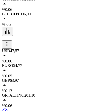
%0.06
BTC
3.098.996,00
%-0.3
USD
47,57
%0.06
EURO
54,77
%0.05
GBP
63,97
%0.13
GR. ALTIN
6.201,10
%0.06