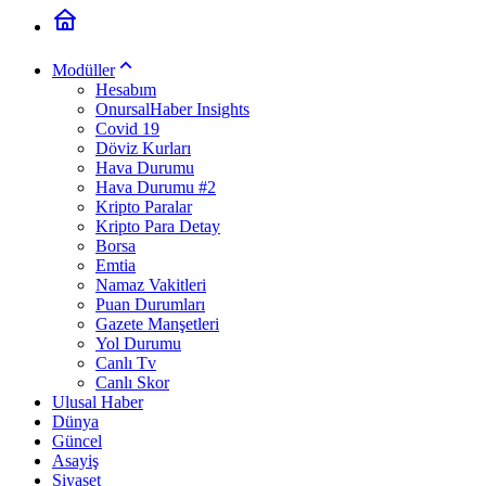
Modüller
Hesabım
OnursalHaber Insights
Covid 19
Döviz Kurları
Hava Durumu
Hava Durumu #2
Kripto Paralar
Kripto Para Detay
Borsa
Emtia
Namaz Vakitleri
Puan Durumları
Gazete Manşetleri
Yol Durumu
Canlı Tv
Canlı Skor
Ulusal Haber
Dünya
Güncel
Asayiş
Siyaset