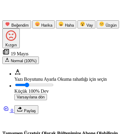
Beğendim
Harika
Haha
Vay
Üzgün
Kızgın
19 Mayıs
Normal (100%)
Yazı Boyutunu Ayarla
Okuma rahatlığı için seçin
Küçük
100%
Dev
Varsayılana dön
0
Paylaş
Tamamen Ücretsiz Olarak Bültenimize Abone Olabilirsin