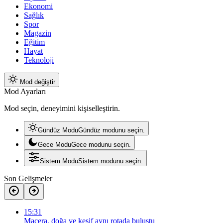
Ekonomi
Sağlık
Spor
Magazin
Eğitim
Hayat
Teknoloji
Mod değiştir
Mod Ayarları
Mod seçin, deneyimini kişiselleştirin.
Gündüz Modu
Gündüz modunu seçin.
Gece Modu
Gece modunu seçin.
Sistem Modu
Sistem modunu seçin.
Son Gelişmeler
15:31
Macera, doğa ve keşif aynı rotada buluştu