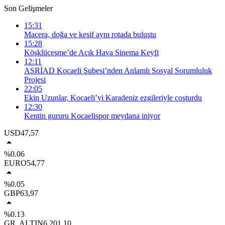
Son Gelişmeler
15:31
Macera, doğa ve keşif aynı rotada buluştu
15:28
Köşklüçeşme’de Açık Hava Sinema Keyfi
12:11
ASRİAD Kocaeli Şubesi’nden Anlamlı Sosyal Sorumluluk
Projesi
22:05
Ekin Uzunlar, Kocaeli’yi Karadeniz ezgileriyle coşturdu
12:30
Kentin gururu Kocaelispor meydana iniyor
USD
47,57
%0.06
EURO
54,77
%0.05
GBP
63,97
%0.13
GR. ALTIN
6.201,10