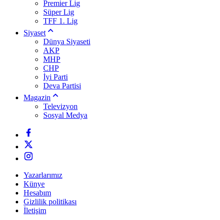
Premier Lig
Süper Lig
TFF 1. Lig
Siyaset
Dünya Siyaseti
AKP
MHP
CHP
İyi Parti
Deva Partisi
Magazin
Televizyon
Sosyal Medya
Yazarlarımız
Künye
Hesabım
Gizlilik politikası
İletişim