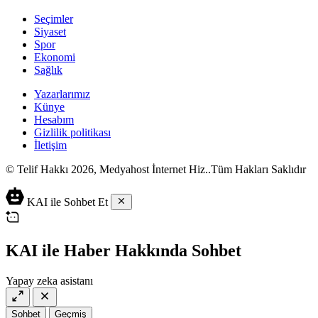
Seçimler
Siyaset
Spor
Ekonomi
Sağlık
Yazarlarımız
Künye
Hesabım
Gizlilik politikası
İletişim
© Telif Hakkı 2026, Medyahost İnternet Hiz..Tüm Hakları Saklıdır
casino
canlı
ev
KAI ile Sohbet Et
siteleri
casino
yapımı
casino
siteleri
salça
siteleri
en
çeşitleri
2023
iyi
KAI ile Haber Hakkında Sohbet
lordcasino
casino
casinositeleri.site
siteleri
Yapay zeka asistanı
vdcasino
vdcasino
giriş
Sohbet
Geçmiş