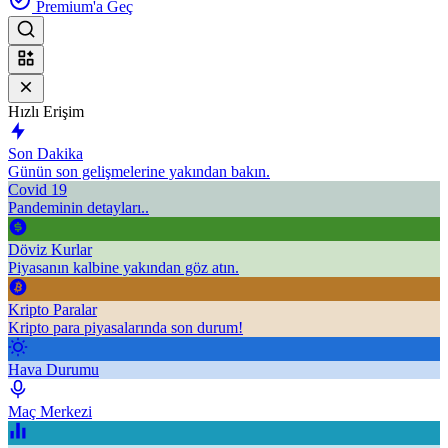
Premium'a Geç
Hızlı Erişim
Son Dakika
Günün son gelişmelerine yakından bakın.
Covid 19
Pandeminin detayları..
Döviz Kurlar
Piyasanın kalbine yakından göz atın.
Kripto Paralar
Kripto para piyasalarında son durum!
Hava Durumu
Maç Merkezi