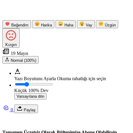
Beğendim
Harika
Haha
Vay
Üzgün
Kızgın
19 Mayıs
Normal (100%)
Yazı Boyutunu Ayarla
Okuma rahatlığı için seçin
Küçük
100%
Dev
Varsayılana dön
0
Paylaş
Tamamen Ücretsiz Olarak Bültenimize Abone Olabilirsin