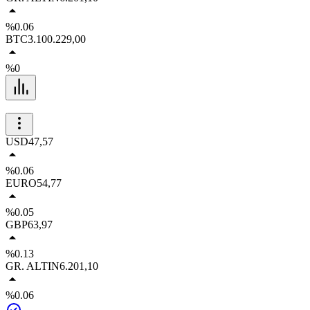
%0.06
BTC
3.100.229,00
%0
USD
47,57
%0.06
EURO
54,77
%0.05
GBP
63,97
%0.13
GR. ALTIN
6.201,10
%0.06