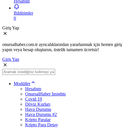
Hesabım
Bildirimler
0
Giriş Yap
onursalhaber.com.tr ayrıcalıklarından yararlanmak için hemen giriş
yapın veya hesap oluşturun, üstelik tamamen ücretsiz!
Giriş Yap
Modüller
Hesabım
OnursalHaber Insights
Covid 19
Döviz Kurları
Hava Durumu
Hava Durumu #2
Kripto Paralar
Kripto Para Detay