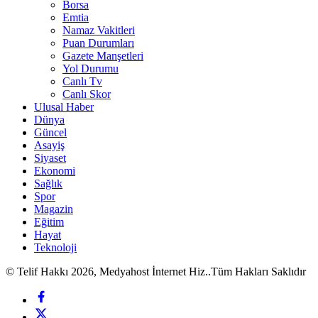
Borsa
Emtia
Namaz Vakitleri
Puan Durumları
Gazete Manşetleri
Yol Durumu
Canlı Tv
Canlı Skor
Ulusal Haber
Dünya
Güncel
Asayiş
Siyaset
Ekonomi
Sağlık
Spor
Magazin
Eğitim
Hayat
Teknoloji
© Telif Hakkı 2026, Medyahost İnternet Hiz..Tüm Hakları Saklıdır