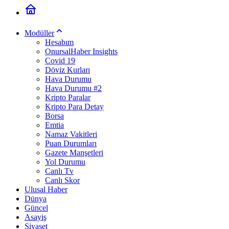
Modüller
Hesabım
OnursalHaber Insights
Covid 19
Döviz Kurları
Hava Durumu
Hava Durumu #2
Kripto Paralar
Kripto Para Detay
Borsa
Emtia
Namaz Vakitleri
Puan Durumları
Gazete Manşetleri
Yol Durumu
Canlı Tv
Canlı Skor
Ulusal Haber
Dünya
Güncel
Asayiş
Siyaset