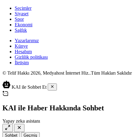
Seçimler
Siyaset
Spor
Ekonomi
Sağlık
Yazarlarımız
Künye
Hesabım
Gizlilik politikası
İletişim
© Telif Hakkı 2026, Medyahost İnternet Hiz..Tüm Hakları Saklıdır
casino
canlı
ev
KAI ile Sohbet Et
siteleri
casino
yapımı
casino
siteleri
salça
siteleri
en
çeşitleri
2023
iyi
KAI ile Haber Hakkında Sohbet
lordcasino
casino
casinositeleri.site
siteleri
Yapay zeka asistanı
vdcasino
vdcasino
giriş
Sohbet
Geçmiş