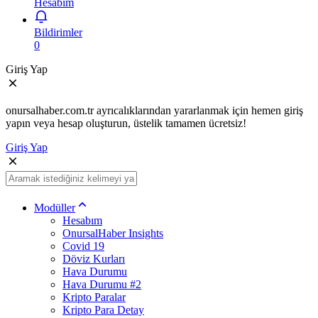
Hesabım
Bildirimler
0
Giriş Yap
onursalhaber.com.tr ayrıcalıklarından yararlanmak için hemen giriş
yapın veya hesap oluşturun, üstelik tamamen ücretsiz!
Giriş Yap
Modüller
Hesabım
OnursalHaber Insights
Covid 19
Döviz Kurları
Hava Durumu
Hava Durumu #2
Kripto Paralar
Kripto Para Detay