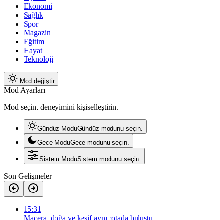
Ekonomi
Sağlık
Spor
Magazin
Eğitim
Hayat
Teknoloji
Mod değiştir
Mod Ayarları
Mod seçin, deneyimini kişiselleştirin.
Gündüz Modu
Gündüz modunu seçin.
Gece Modu
Gece modunu seçin.
Sistem Modu
Sistem modunu seçin.
Son Gelişmeler
15:31
Macera, doğa ve keşif aynı rotada buluştu