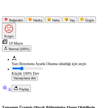
Beğendim
Harika
Haha
Vay
Üzgün
Kızgın
19 Mayıs
Normal (100%)
Yazı Boyutunu Ayarla
Okuma rahatlığı için seçin
Küçük
100%
Dev
Varsayılana dön
0
Paylaş
Tamamen Ücretsiz Olarak Bültenimize Abone Olabilirsin