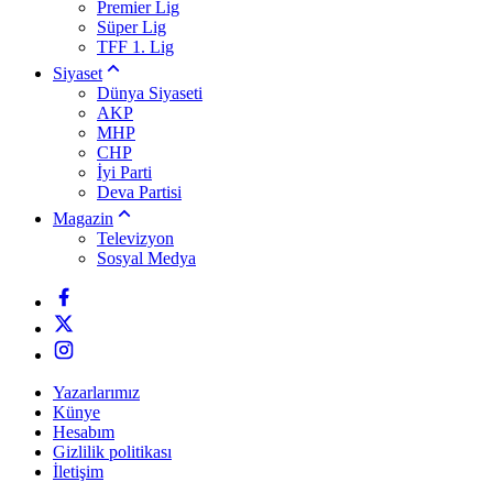
Premier Lig
Süper Lig
TFF 1. Lig
Siyaset
Dünya Siyaseti
AKP
MHP
CHP
İyi Parti
Deva Partisi
Magazin
Televizyon
Sosyal Medya
Yazarlarımız
Künye
Hesabım
Gizlilik politikası
İletişim