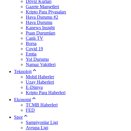
Döviz Kurları
Gazete Manşetleri
Kripto Para Piyasaları
Hava Durumu #2
Hava Durumu
Kanews Insight
Puan Durumları
Canlı TV
Borsa
Covid 19
Emtia
Yol Durumu
Namaz Vakitleri
Teknoloji
Mobil Haberler
Uzay Haberleri
E-Dünya
Kripto Para Haberleri
Ekonomi
TCMB Haberleri
FED
Spor
Şampiyonlar Ligi
Avrupa Ligi