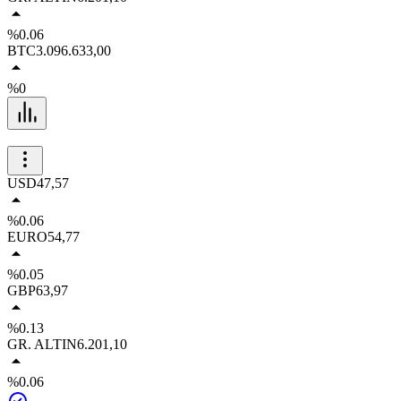
%0.06
BTC
3.096.633,00
%0
USD
47,57
%0.06
EURO
54,77
%0.05
GBP
63,97
%0.13
GR. ALTIN
6.201,10
%0.06