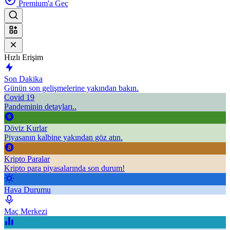
Premium'a Geç
Hızlı Erişim
Son Dakika
Günün son gelişmelerine yakından bakın.
Covid 19
Pandeminin detayları..
Döviz Kurlar
Piyasanın kalbine yakından göz atın.
Kripto Paralar
Kripto para piyasalarında son durum!
Hava Durumu
Maç Merkezi