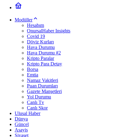
Modüller
Hesabım
OnursalHaber Insights
Covid 19
Döviz Kurları
Hava Durumu
Hava Durumu #2
Kripto Paralar
Kripto Para Detay
Borsa
Emtia
Namaz Vakitleri
Puan Durumları
Gazete Manşetleri
Yol Durumu
Canlı Tv
Canlı Skor
Ulusal Haber
Dünya
Güncel
Asayiş
Siyaset