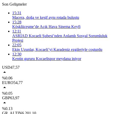
Son Gelişmeler
15:31
Macera, doğa ve keşif aynı rotada buluştu
15:28
Köşklüçeşme’de Açık Hava Sinema Keyfi
12:11
ASRİAD Kocaeli Şubesi’nden Anlamlı Sosyal Sorumluluk
Projesi
22:05
Ekin Uzunlar, Kocaeli’yi Karadeniz ezgileriyle coşturdu
12:30
Kentin gururu Kocaelispor meydana iniyor
USD
47,57
%0.06
EURO
54,77
%0.05
GBP
63,97
%0.13
GR. ALTIN
6.201,10