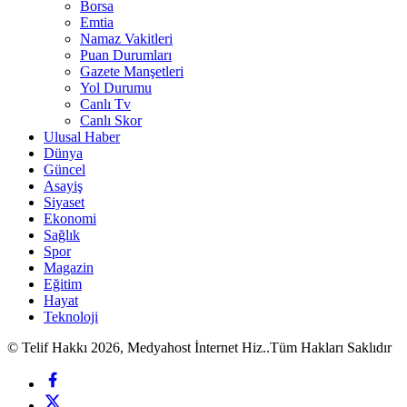
Borsa
Emtia
Namaz Vakitleri
Puan Durumları
Gazete Manşetleri
Yol Durumu
Canlı Tv
Canlı Skor
Ulusal Haber
Dünya
Güncel
Asayiş
Siyaset
Ekonomi
Sağlık
Spor
Magazin
Eğitim
Hayat
Teknoloji
© Telif Hakkı 2026, Medyahost İnternet Hiz..Tüm Hakları Saklıdır