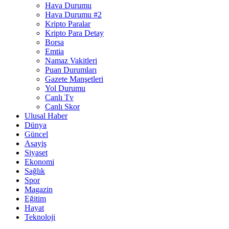
Hava Durumu
Hava Durumu #2
Kripto Paralar
Kripto Para Detay
Borsa
Emtia
Namaz Vakitleri
Puan Durumları
Gazete Manşetleri
Yol Durumu
Canlı Tv
Canlı Skor
Ulusal Haber
Dünya
Güncel
Asayiş
Siyaset
Ekonomi
Sağlık
Spor
Magazin
Eğitim
Hayat
Teknoloji