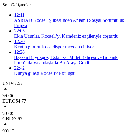
Son Gelişmeler
12:11
ASRİAD Kocaeli Şubesi’nden Anlamlı Sosyal Sorumluluk
Projesi
22:05
Ekin Uzunlar, Kocaeli’yi Karadeniz ezgileriyle coşturdu
12:30
Kentin gururu Kocaelispor meydana iniyor
12:28
Başkan Büyükgöz, Eskihisar Millet Bahçesi ve Botanik
Parkı’nda Vatandaşlarla Bir Araya Geldi
22:42
Dünya güreşi Kocaeli’de buluştu
USD
47,57
%0.06
EURO
54,77
%0.05
GBP
63,97
%0.13