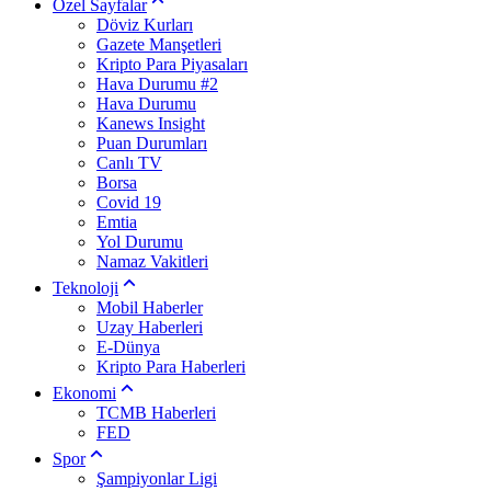
Özel Sayfalar
Döviz Kurları
Gazete Manşetleri
Kripto Para Piyasaları
Hava Durumu #2
Hava Durumu
Kanews Insight
Puan Durumları
Canlı TV
Borsa
Covid 19
Emtia
Yol Durumu
Namaz Vakitleri
Teknoloji
Mobil Haberler
Uzay Haberleri
E-Dünya
Kripto Para Haberleri
Ekonomi
TCMB Haberleri
FED
Spor
Şampiyonlar Ligi