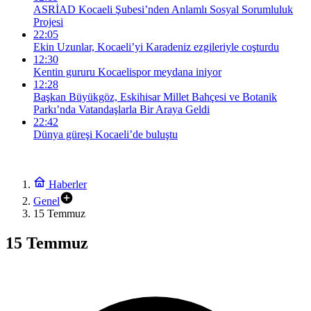
ASRİAD Kocaeli Şubesi’nden Anlamlı Sosyal Sorumluluk
Projesi
22:05
Ekin Uzunlar, Kocaeli’yi Karadeniz ezgileriyle coşturdu
12:30
Kentin gururu Kocaelispor meydana iniyor
12:28
Başkan Büyükgöz, Eskihisar Millet Bahçesi ve Botanik
Parkı’nda Vatandaşlarla Bir Araya Geldi
22:42
Dünya güreşi Kocaeli’de buluştu
Haberler
Genel
15 Temmuz
15 Temmuz