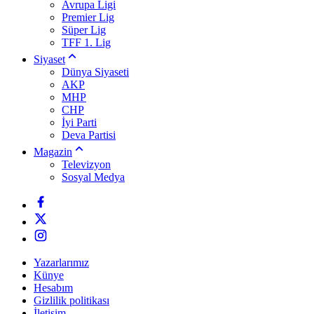
Avrupa Ligi
Premier Lig
Süper Lig
TFF 1. Lig
Siyaset
Dünya Siyaseti
AKP
MHP
CHP
İyi Parti
Deva Partisi
Magazin
Televizyon
Sosyal Medya
Yazarlarımız
Künye
Hesabım
Gizlilik politikası
İletişim