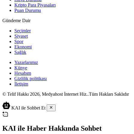
Kripto Para Piyasaları
Puan Durumu
Gündeme Dair
Seçimler
Siyaset
Spor
Ekonomi
Sağlık
Yazarlarımız
Künye
Hesabım
Gizlilik politikası
İletişim
© Telif Hakkı 2026, Medyahost İnternet Hiz..Tüm Hakları Saklıdır
casino
canlı
ev
KAI ile Sohbet Et
siteleri
casino
yapımı
casino
siteleri
salça
siteleri
en
çeşitleri
2023
iyi
KAI ile Haber Hakkında Sohbet
lordcasino
casino