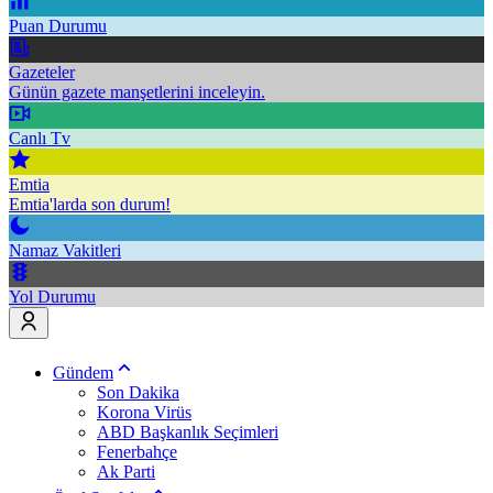
Puan Durumu
Gazeteler
Günün gazete manşetlerini inceleyin.
Canlı Tv
Emtia
Emtia'larda son durum!
Namaz Vakitleri
Yol Durumu
Gündem
Son Dakika
Korona Virüs
ABD Başkanlık Seçimleri
Fenerbahçe
Ak Parti