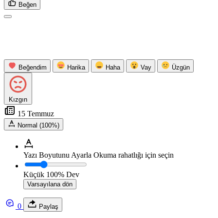
Beğen
Beğendim
Harika
Haha
Vay
Üzgün
Kızgın
15 Temmuz
Normal (100%)
Yazı Boyutunu Ayarla
Okuma rahatlığı için seçin
Küçük
100%
Dev
Varsayılana dön
0
Paylaş