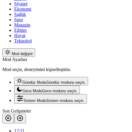
Siyaset
Ekonomi
Sağlık
Spor
Magazin
Eğitim
Hayat
Teknoloji
Mod değiştir
Mod Ayarları
Mod seçin, deneyimini kişiselleştirin.
Gündüz Modu
Gündüz modunu seçin.
Gece Modu
Gece modunu seçin.
Sistem Modu
Sistem modunu seçin.
Son Gelişmeler
12:11