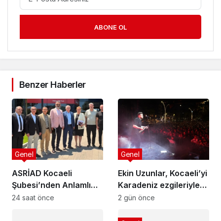
ABONE OL
Benzer Haberler
Genel
Genel
ASRİAD Kocaeli
Ekin Uzunlar, Kocaeli’yi
Şubesi’nden Anlamlı
Karadeniz ezgileriyle
Sosyal Sorumluluk
coşturdu
24 saat önce
2 gün önce
Projesi