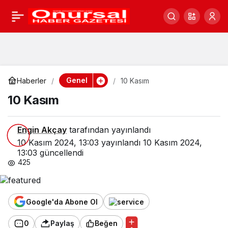
10 Kasım
0
Genel
Haberler
10 Kasım
10 Kasım
Engin Akçay
tarafından yayınlandı
10 Kasım 2024, 13:03
yayınlandı
10 Kasım 2024,
13:03
güncellendi
425
Google'da Abone Ol
0
Paylaş
Beğen