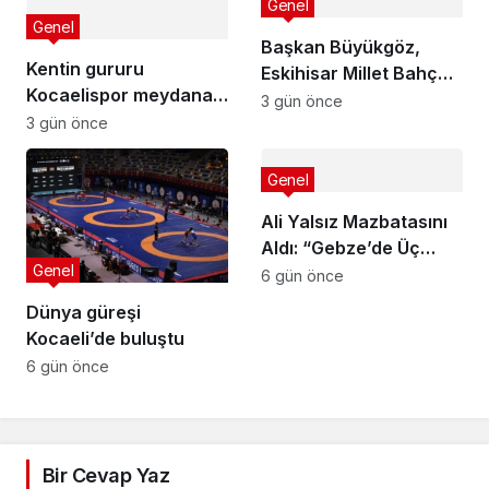
Genel
Genel
Başkan Büyükgöz,
Kentin gururu
Eskihisar Millet Bahçesi
Kocaelispor meydana
ve Botanik Parkı’nda
3 gün önce
iniyor
3 gün önce
Vatandaşlarla Bir
Araya Geldi
Genel
Ali Yalsız Mazbatasını
Aldı: “Gebze’de Üç
Genel
Hilali Daha Yukarı
6 gün önce
Taşıyacağız”
Dünya güreşi
Kocaeli’de buluştu
6 gün önce
Bir Cevap Yaz