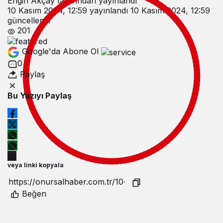
Engin Akçay
tarafından yayınlandı
10 Kasım 2024, 12:59
yayınlandı
10 Kasım 2024, 12:59
güncellendi
201
Google'da Abone Ol
0
Paylaş
Bu Yazıyı Paylaş
veya linki kopyala
Beğen