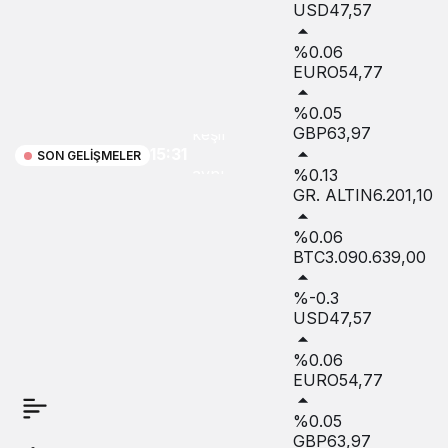
USD
47,57
%0.06
Macera,
EURO
54,77
doğa ve
%0.05
GBP
63,97
keşif
15:31
SON GELIŞMELER
aynı
%0.13
GR. ALTIN
6.201,10
rotada
%0.06
buluştu
BTC
3.090.639,00
%-0.3
USD
47,57
%0.06
EURO
54,77
%0.05
GBP
63,97