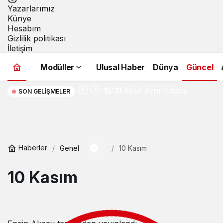
Yazarlarımız
Künye
Hesabım
Gizlilik politikası
İletişim
Modüller
Ulusal Haber
Dünya
Güncel
Macera, doğa ve
15:31
keşif aynı rotada
SON GELIŞMELER
buluştu
Haberler
Genel
10 Kasım
10 Kasım