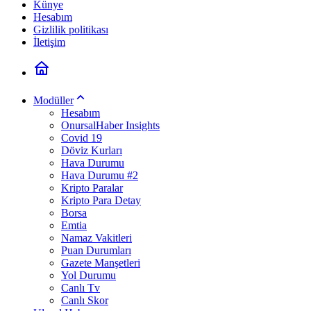
Künye
Hesabım
Gizlilik politikası
İletişim
Modüller
Hesabım
OnursalHaber Insights
Covid 19
Döviz Kurları
Hava Durumu
Hava Durumu #2
Kripto Paralar
Kripto Para Detay
Borsa
Emtia
Namaz Vakitleri
Puan Durumları
Gazete Manşetleri
Yol Durumu
Canlı Tv
Canlı Skor