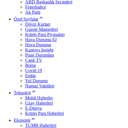
ABD Başkanlık Seçimleri
Fenerbahçe
Ak Parti
Özel Sayfalar
Döviz Kurları
Gazete Manşetleri
Kripto Para Piyasaları
Hava Durumu #2
Hava Durumu
Kanews Insight
Puan Durumları
Canlı TV
Borsa
Covid 19
Emtia
Yol Durumu
Namaz Vakitleri
Teknoloji
Mobil Haberler
Uzay Haberleri
E-Dünya
Kripto Para Haberleri
Ekonomi
TCMB Haberleri