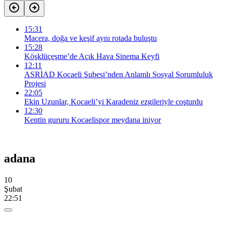
15:31
Macera, doğa ve keşif aynı rotada buluştu
15:28
Köşklüçeşme’de Açık Hava Sinema Keyfi
12:11
ASRİAD Kocaeli Şubesi’nden Anlamlı Sosyal Sorumluluk
Projesi
22:05
Ekin Uzunlar, Kocaeli’yi Karadeniz ezgileriyle coşturdu
12:30
Kentin gururu Kocaelispor meydana iniyor
adana
10
Şubat
22:51