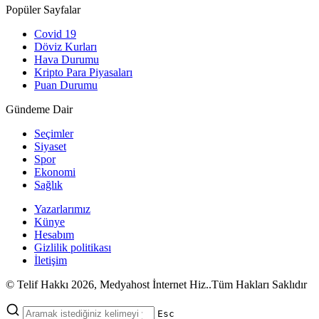
Popüler Sayfalar
Covid 19
Döviz Kurları
Hava Durumu
Kripto Para Piyasaları
Puan Durumu
Gündeme Dair
Seçimler
Siyaset
Spor
Ekonomi
Sağlık
Yazarlarımız
Künye
Hesabım
Gizlilik politikası
İletişim
© Telif Hakkı 2026, Medyahost İnternet Hiz..Tüm Hakları Saklıdır
casino
canlı
ev
Esc