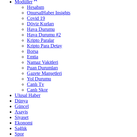
Modüller
Hesabım
OnursalHaber Insights
Covid 19
Döviz Kurları
Hava Durumu
Hava Durumu #2
Kripto Paralar
Kripto Para Detay
Borsa
Emtia
Namaz Vakitleri
Puan Durumları
Gazete Manşetleri
Yol Durumu
Canlı Tv
Canlı Skor
Ulusal Haber
Dünya
Güncel
Asayiş
Siyaset
Ekonomi
Sağlık
Spor