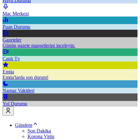
Hava Durumu
Maç Merkezi
Puan Durumu
Gazeteler
Günün gazete manşetlerini inceleyin.
Canlı Tv
Emtia
Emtia'larda son durum!
Namaz Vakitleri
Yol Durumu
Gündem
Son Dakika
Korona Virüs