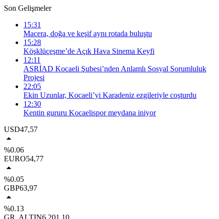
Son Gelişmeler
15:31
Macera, doğa ve keşif aynı rotada buluştu
15:28
Köşklüçeşme’de Açık Hava Sinema Keyfi
12:11
ASRİAD Kocaeli Şubesi’nden Anlamlı Sosyal Sorumluluk
Projesi
22:05
Ekin Uzunlar, Kocaeli’yi Karadeniz ezgileriyle coşturdu
12:30
Kentin gururu Kocaelispor meydana iniyor
USD
47,57
%0.06
EURO
54,77
%0.05
GBP
63,97
%0.13
GR. ALTIN
6.201,10