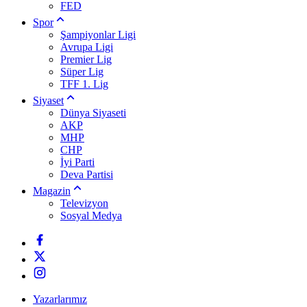
FED
Spor
Şampiyonlar Ligi
Avrupa Ligi
Premier Lig
Süper Lig
TFF 1. Lig
Siyaset
Dünya Siyaseti
AKP
MHP
CHP
İyi Parti
Deva Partisi
Magazin
Televizyon
Sosyal Medya
Yazarlarımız