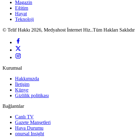
Magazin
Eğitim
Hayat
Teknoloji
© Telif Hakkı 2026, Medyahost İnternet Hiz..Tüm Hakları Saklıdır
Kurumsal
Hakkımızda
İletişim
Künye
Gizlilik politikası
Bağlantılar
Canlı TV
Gazete Manşetleri
Hava Durumu
onursal Insight