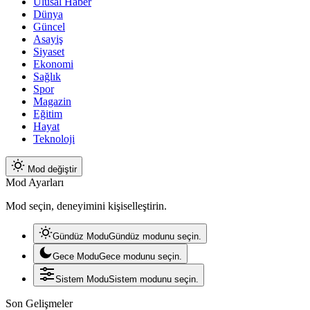
Ulusal Haber
Dünya
Güncel
Asayiş
Siyaset
Ekonomi
Sağlık
Spor
Magazin
Eğitim
Hayat
Teknoloji
Mod değiştir
Mod Ayarları
Mod seçin, deneyimini kişiselleştirin.
Gündüz Modu
Gündüz modunu seçin.
Gece Modu
Gece modunu seçin.
Sistem Modu
Sistem modunu seçin.
Son Gelişmeler