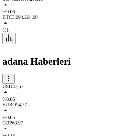
%0.06
BTC
3.094.264,00
%1
adana Haberleri
USD
47,57
%0.06
EURO
54,77
%0.05
GBP
63,97
%0.13